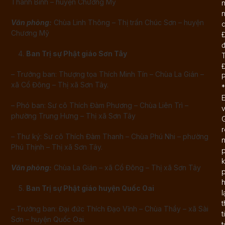
Thanh Bình – huyện Chương Mỹ
n
Văn phòng:
Chùa Linh Thông – Thị trấn Chúc Sơn – huyện
d
Chương Mỹ
Đ
Ban Trị sự Phật giáo Sơn Tây
T
– Trưởng ban: Thượng tọa Thích Minh Tín – Chùa La Gián –
xã Cổ Đông – Thị xã Sơn Tây.
*
E
– Phó ban: Sư cô Thích Đàm Phương – Chùa Liên Trì –
phường Trung Hưng – Thị xã Sơn Tây
G
r
– Thư ký: Sư cô Thích Đàm Thanh – Chùa Phú Nhi – phường
n
Phú Thịnh – Thị xã Sơn Tây.
p
k
Văn phòng:
Chùa La Gián – xã Cổ Đông – Thị xã Sơn Tây
p
Ban Trị sự Phật giáo huyện Quốc Oai
l
– Trưởng ban: Đại đức Thích Đạo Vĩnh – Chùa Thầy – xã Sài
t
Sơn – huyện Quốc Oai.
t