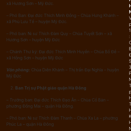
xã Hư­ơng Sơn – Mỹ Đức.
– Phó Ban: Đại đức Thích Minh Đồng – Chùa Hưng Khánh –
xã Phù Lưu Tế – huyện Mỹ Đức.
1
– Phó ban: Ni sư Thích Đàm Quy – Chùa Tuyết Sơn – xã
:
Hương Sơn – huyện Mỹ Đức
– Chánh Thư ký: Đại đức Thích Minh Huyền – Chùa Bồ Đề –
Đ
xã Hồng Sơn – huyện Mỹ Đức
Văn phòng:
Chùa Diên Khánh – Thị trấn Đại Nghĩa – huyện
Mỹ Đức
T
Ban Trị sự Phật giáo quận Hà Đông
– Trưởng ban: Đại đức Thích Đạo Ân – Chùa Cổ Bản –
T
phường Đồng Mai – quận Hà Đông.
K
– Phó ban: Ni sư Thích Đàm Thanh – Chùa Xa La – phường
Phúc La – quận Hà Đông
N