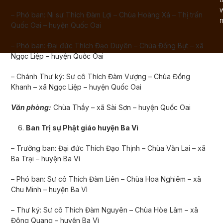
– Phó ban: Ni sư Thích Đàm Lợi – Chùa Hoàng Xá – Thị trấn
n
Quốc Oai – huyện Quốc Oai
– Phó ban: Đại đức Thích Đạo Duyên – Chùa Đồng Bụt – xã
Ngọc Liệp – huyện Quốc Oai
– Chánh Thư ký: Sư cô Thích Đàm Vượng – Chùa Đồng
Khanh – xã Ngọc Liệp – huyện Quốc Oai
Văn phòng:
Chùa Thầy – xã Sài Sơn – huyện Quốc Oai
Ban Trị sự Phật giáo huyện Ba Vì
– Trưởng ban: Đại đức Thích Đạo Thịnh – Chùa Văn Lai – xã
Ba Trại – huyện Ba Vì
– Phó ban: Sư cô Thích Đàm Liên – Chùa Hoa Nghiêm – xã
Chu Minh – huyện Ba Vì
– Thư ký: Sư cô Thích Đàm Nguyên – Chùa Hòe Lâm – xã
Đông Quang – huyện Ba Vì