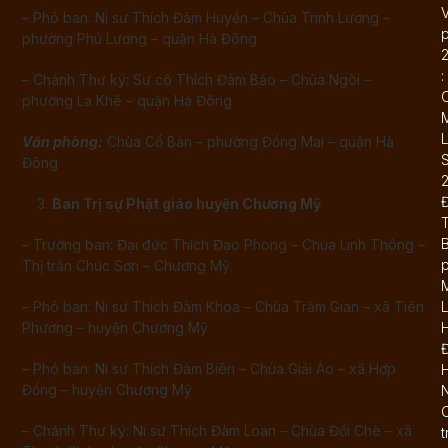
– Phó ban: Ni sư Thích Đàm Huyền – Chùa Trinh Lương –
phường Phú Lương – quận Hà Đông
:
– Chánh Thư ký: Sư cô Thích Đàm Bảo – Chùa Ngòi –
phường La Khê – quận Hà Đông
L
Văn phòng:
Chùa Cổ Bản – phường Đồng Mai – quận Hà
Đông
Ban Trị sự Phật giáo huyện Ch­ương Mỹ
B
– Trưởng ban: Đại đức Thích Đạo Phong – Chùa Linh Thông –
Thị trấn Chúc Sơn – Ch­ương Mỹ.
– Phó ban: Ni sư Thích Đàm Khoa – Chùa Trăm Gian – xã Tiên
L
Phương – huyện Chương Mỹ
– Phó ban: Ni sư Thích Đàm Biên – Chùa Giải Áo – xã Hợp
Đồng – huyện Chương Mỹ
N
C
– Chánh Thư ký: Ni sư Thích Đàm Loan – Chùa Đồi Chè – xã
t