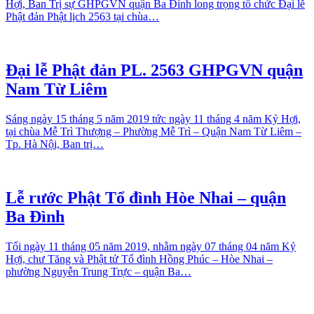
Hợi, Ban Trị sự GHPGVN quận Ba Đình long trọng tổ chức Đại lễ
Phật đản Phật lịch 2563 tại chùa…
Đại lễ Phật đản PL. 2563 GHPGVN quận
Nam Từ Liêm
Sáng ngày 15 tháng 5 năm 2019 tức ngày 11 tháng 4 năm Kỷ Hợi,
tại chùa Mễ Trì Thượng – Phường Mễ Trì – Quận Nam Từ Liêm –
Tp. Hà Nội, Ban trị…
Lễ rước Phật Tổ đình Hòe Nhai – quận
Ba Đình
Tối ngày 11 tháng 05 năm 2019, nhằm ngày 07 tháng 04 năm Kỷ
Hợi, chư Tăng và Phật tử Tổ đình Hồng Phúc – Hòe Nhai –
phường Nguyễn Trung Trực – quận Ba…