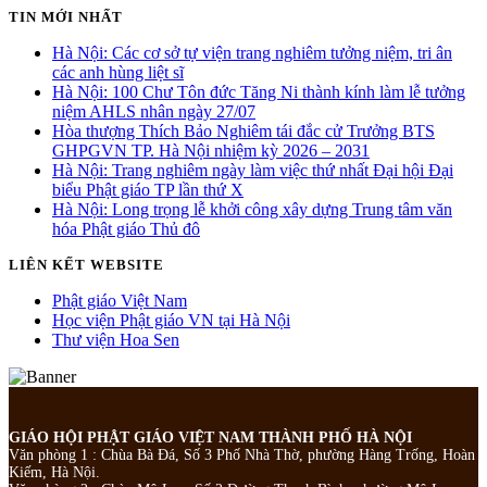
TIN MỚI NHẤT
Hà Nội: Các cơ sở tự viện trang nghiêm tưởng niệm, tri ân
các anh hùng liệt sĩ
Hà Nội: 100 Chư Tôn đức Tăng Ni thành kính làm lễ tưởng
niệm AHLS nhân ngày 27/07
Hòa thượng Thích Bảo Nghiêm tái đắc cử Trưởng BTS
GHPGVN TP. Hà Nội nhiệm kỳ 2026 – 2031
Hà Nội: Trang nghiêm ngày làm việc thứ nhất Đại hội Đại
biểu Phật giáo TP lần thứ X
Hà Nội: Long trọng lễ khởi công xây dựng Trung tâm văn
hóa Phật giáo Thủ đô
LIÊN KẾT WEBSITE
Phật giáo Việt Nam
Học viện Phật giáo VN tại Hà Nội
Thư viện Hoa Sen
GIÁO HỘI PHẬT GIÁO VIỆT NAM THÀNH PHỐ HÀ NỘI
Văn phòng 1 : Chùa Bà Đá, Số 3 Phố Nhà Thờ, phường Hàng Trống, Hoàn
Kiếm, Hà Nội.