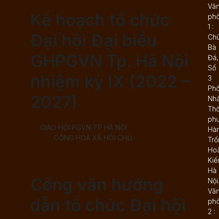
Vă
Kế hoạch tổ chức
ph
1 :
Đại hội Đại biểu
Ch
Bà
GHPGVN Tp. Hà Nội
Đá,
Số
nhiệm kỳ IX (2022 –
3
Ph
2027)
Nh
Thờ
ph
GIÁO HỘI PGVN TP HÀ NỘI
Hà
CỘNG HOÀ XÃ HỘI CHỦ…
Trố
Ho
Kiế
Hà
Công văn hướng
Nội
Vă
dẫn tổ chức Đại hội
ph
2 :