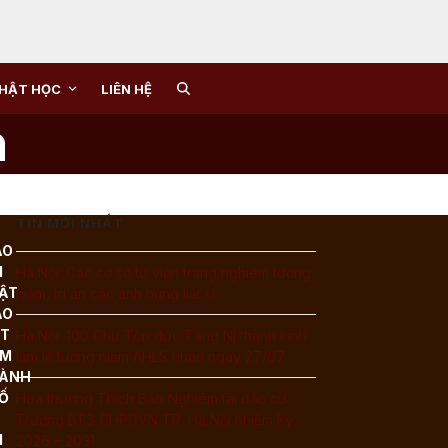
HẬT HỌC
LIÊN HỆ
h
TIN MỚI NHẤT
ÁO
I
Hà Nội: Các cơ sở tự viện trang nghiêm tưởng
ẬT
niệm, tri ân các anh hùng liệt sĩ
ÁO
ỆT
Hà Nội: 100 Chư Tôn đức Tăng Ni thành kính
AM
làm lễ tưởng niệm AHLS nhân ngày 27/07
ÀNH
Ố
Hòa thượng Thích Bảo Nghiêm tái đắc cử
Trưởng BTS GHPGVN TP. Hà Nội nhiệm kỳ
I
2026 – 2031