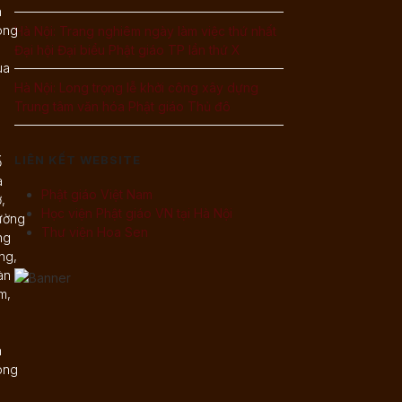
n
òng
Hà Nội: Trang nghiêm ngày làm việc thứ nhất
Đại hội Đại biểu Phật giáo TP lần thứ X
ùa
Hà Nội: Long trọng lễ khởi công xây dựng
Trung tâm văn hóa Phật giáo Thủ đô
LIÊN KẾT WEBSITE
ố
à
Phật giáo Việt Nam
,
Học viện Phật giáo VN tại Hà Nội
ường
Thư viện Hoa Sen
ng
ng,
àn
m,
.
n
òng