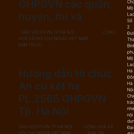
GHPGVN các quận,
Ch
Mộ
huyện, thị xã
Lao
Số
2
GIÁO HỘI PGVN TP HÀ NỘI CỘNG
Đư
HOÀ XÃ HỘI CHỦ NGHĨA VIỆT NAM
Th
BAN TRỊ SỰ …
Bìn
ph
Mộ
Lao
Hướng dẫn tổ chức
Hà
Đô
An cư kết hạ
Hà
Nội
PL.2565 GHPGVN
Chị
trá
Tp. Hà Nội
nhi
nội
dun
GIÁO HỘI PGVN TP HÀ NỘI CỘNG HOÀ XÃ
Đại
HỘI CHỦ NGHĨA VIỆT NAM BAN TRỊ
đứ