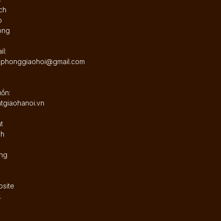
ch
o
ong
il:
nphonggiaohoi@gmail.com
ồn:
tgiaohanoi.vn
t
nh
ng
site
.