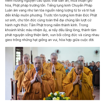
niêm hương nguyện cầu quốc thái dân an, mưa thuận gió
hòa, Phật pháp trường tồn. Tiếng tụng kinh Chuyển Pháp
Luân âm vang như lan tỏa nguồn năng lượng từ bi và trí tuệ
đến khắp muôn phương. Trước tôn tượng kim thân Đức Phật
sơ sinh, chư tôn đức cùng toàn thể đại chúng lần lượt cử
hành nghi thức Tắm Phật trong niềm thành kính. Trong
khoảnh khắc màu nhiệm ấy, ai nấy đều lắng lòng, thành tâm
phát nguyện sống thiện lành, vun bồi công đức và cùng nhau
gieo trồng những hạt giống an vui, hòa hợp giữa cuộc đời.