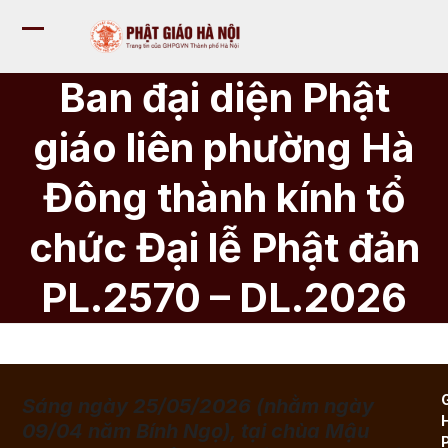
Bỏ
qua
Mở
Đóng
tới
nội
menu
menu
Ban đại diện Phật
dung
di
di
giáo liên phường Hà
động
động
Đông thành kính tổ
chức Đại lễ Phật đản
PL.2570 – DL.2026
Sáng ngày 25/05/2026 (nhằm ngày
09/04 năm Bính Ngọ), tại chùa Mậu