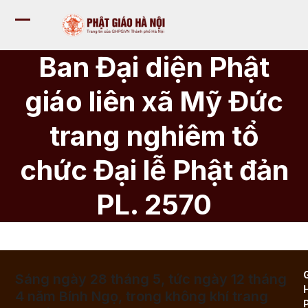
Bỏ
qua
Mở
Đóng
tới
nội
menu
menu
Ban Đại diện Phật
dung
di
di
giáo liên xã Mỹ Đức
động
động
trang nghiêm tổ
chức Đại lễ Phật đản
PL. 2570
Sáng ngày 28 tháng 5, tức ngày 12 tháng
4 năm Bính Ngọ, trong không khí trang