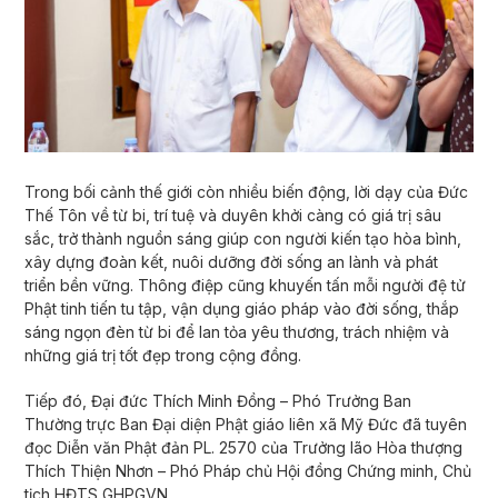
Trong bối cảnh thế giới còn nhiều biến động, lời dạy của Đức
Thế Tôn về từ bi, trí tuệ và duyên khởi càng có giá trị sâu
sắc, trở thành nguồn sáng giúp con người kiến tạo hòa bình,
xây dựng đoàn kết, nuôi dưỡng đời sống an lành và phát
triển bền vững. Thông điệp cũng khuyến tấn mỗi người đệ tử
Phật tinh tiến tu tập, vận dụng giáo pháp vào đời sống, thắp
sáng ngọn đèn từ bi để lan tỏa yêu thương, trách nhiệm và
những giá trị tốt đẹp trong cộng đồng.
Tiếp đó, Đại đức Thích Minh Đồng – Phó Trưởng Ban
Thường trực Ban Đại diện Phật giáo liên xã Mỹ Đức đã tuyên
đọc Diễn văn Phật đản PL. 2570 của Trưởng lão Hòa thượng
Thích Thiện Nhơn – Phó Pháp chủ Hội đồng Chứng minh, Chủ
tịch HĐTS GHPGVN.