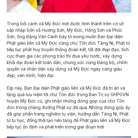
Trong bối cảnh xã Mỹ Đức mới được hình thành trên cơ sở
sáp nhập bốn xã Hương Sơn, Mỹ Đức, Hồng Sơn và Phúc
Sơn, ông Đặng Văn Cảnh bày tỏ mong muốn Ban Đại diện
Phật giáo liên xã Mỹ Đức cùng chư Tôn đức Tăng Ni, Phật tử
tiếp tục phát huy truyền thống đoàn kết, tốt đời đẹp đạo, tích
cực tham gia các phong trào thi đua yêu nước, xây dựng
khối đại đoàn kết toàn dân, chung sức cùng Đảng bộ, chính
quyền và nhân dân xây dựng xã Mỹ Đức ngày càng giàu
đẹp, văn minh, hiện đại.
Dịp này, Ban Đại diện Phật giáo liên xã Mỹ Đức đã tri ân và
tặng quà lưu niệm tới chư Tôn đức trong Ban Trị sự GHPGVN
huyện Mỹ Đức cũ, ghi nhận những đóng góp của chư Tôn
đức trong chặng đường Phật sự đã qua. Những đóng góp ấy
đã góp phần trang nghiêm tự viện, hướng dẫn Tăng Ni, Phật
tử tu học, đồng thời tạo nền tảng để Phật giáo liên xã Mỹ Đức
tiếp tục ổn định và phát triển trong giai đoạn mới.