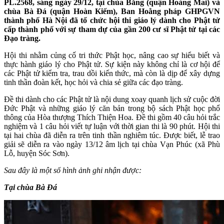
PL.2568, sáng ngày 29/12, tại chùa Bằng (quận Hoàng Mai) và
chùa Bà Đá (quận Hoàn Kiếm), Ban Hoằng pháp GHPGVN
thành phố Hà Nội đã tổ chức hội thi giáo lý dành cho Phật tử
cấp thành phố với sự tham dự của gần 200 cư sĩ Phật tử tại các
Đạo tràng.
Hội thi nhằm củng cố tri thức Phật học, nâng cao sự hiểu biết và
thực hành giáo lý cho Phật tử. Sự kiện này không chỉ là cơ hội để
các Phật tử kiểm tra, trau dồi kiến thức, mà còn là dịp để xây dựng
tinh thần đoàn kết, học hỏi và chia sẻ giữa các đạo tràng.
Đề thi dành cho các Phật tử là nội dung xoay quanh lịch sử cuộc đời
Đức Phật và những giáo lý căn bản trong bộ sách Phật học phổ
thông của Hòa thượng Thích Thiện Hoa. Đề thi gồm 40 câu hỏi trắc
nghiệm và 1 câu hỏi viết tự luận với thời gian thi là 90 phút. Hội thi
tại hai chùa đã diễn ra trên tinh thần nghiêm túc. Được biết, lễ trao
giải sẽ diễn ra vào ngày 13/12 âm lịch tại chùa Vạn Phúc (xã Phù
Lỗ, huyện Sóc Sơn).
Sau đây là một số hình ảnh ghi nhận được:
Tại chùa Bà Đá