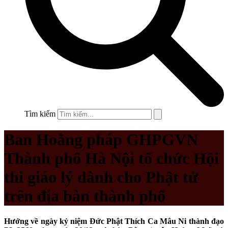
Tìm kiếm
Ban Hoằng pháp GHPGVN
Thành phố Hà Nội tổ chức Hội
thi giáo lý dành cho Phật tử
trên địa bàn thành phố
Hướng về ngày kỷ niệm Đức Phật Thích Ca Mâu Ni thành đạo