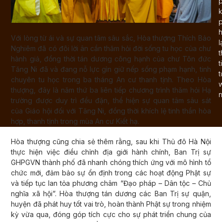
p
k
p
Với lòng từ ái và sự quan tâm sâu sắc, Hòa thượng Thích Bảo
l
Nghiêm đã có đôi lời ân cần thăm hỏi đời sống tu học của chư
hành giả, đồng thời tán dương công hạnh của chư Tôn đức
t
Tăng Ni đã và đang nỗ lực gìn giữ nếp sống phạm hạnh, tinh
t
chuyên tu học trong ba tháng An cư thanh tịnh. Theo Hòa
thượng, đây là năm thứ ba liên tiếp chương trình thăm hỏi Hạ
n
trường được duy trì đều đặn, thể hiện sự quan tâm sâu sát
của Giáo hội đối với Tăng Ni, đồng thời khích lệ tinh thần hòa
hợp, thanh tịnh trong mùa An cư Kiết hạ.
Hòa thượng cũng chia sẻ thêm rằng, sau khi Thủ đô Hà Nội
thực hiện việc điều chỉnh địa giới hành chính, Ban Trị sự
GHPGVN thành phố đã nhanh chóng thích ứng với mô hình tổ
chức mới, đảm bảo sự ổn định trong các hoạt động Phật sự
và tiếp tục lan tỏa phương châm “Đạo pháp – Dân tộc – Chủ
nghĩa xã hội”. Hòa thượng tán dương các Ban Trị sự quận,
huyện đã phát huy tốt vai trò, hoàn thành Phật sự trong nhiệm
kỳ vừa qua, đóng góp tích cực cho sự phát triển chung của