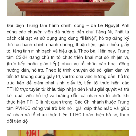
Đại diện Trung tâm hành chính công – bà Lê Nguyệt Anh
cùng các chuyên viên đã hướng dẫn chư Tăng Ni, Phật tử
cách cài đặt và sử dụng ứng dụng “iHàNội”, hỗ trợ đăng ký
thủ tục hành chính nhanh chóng, thuận tiện, giảm thiểu giấy
tờ, tăng tính minh bạch và hiệu quả. Theo bà, Hiện nay, Trung
tâm CSKH đang chủ trì tổ chức triển khai một số nhiệm vụ
(trực tiếp hoặc gián tiếp) phục vụ tổ chức các hoạt động
hướng dẫn, hỗ trợ. Theo lộ trình chuyển đổi số, giảm dần và
tiến tới không dùng giấy tờ, vai trò của việc hướng dẫn, hỗ trợ
trực tiếp để giảm phát sinh giấy tờ, tiến tới thực hiện các
TTHC trực tuyến từ khâu tiếp nhận đến khâu giải quyết và trả
kết quả, việc hỗ trợ và hướng dẫn cá nhân và tổ chức khi
thực hiện TTHC là rất quan trọng. Các Chi nhánh thuộc Trung
tâm PVHCC đóng vai trò kết nối, giải đáp thắc mắc và giúp
cá nhân và tổ chức thực hiện TTHC hoàn thiện hồ sơ, theo
dõi tiến độ.