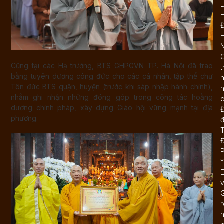
L
N
C
Cũng tại các Hạ trường, BTS GHPGVN TP. Hà Nội đã trao
t
bằng tuyên dương công đức cho các cá nhân, tập thể chư
Tôn đức BTS quận, huyện (trước khi sáp nhập hành chính),
n
nhằm ghi nhận những đóng góp trong công tác hoằng
d
dương chính pháp, xây dựng Giáo hội vững mạnh tại địa
Đ
phương.
T
*
E
G
r
n