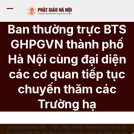
Bỏ
qua
Mở
Đóng
tới
nội
menu
menu
Ban thường trực BTS
dung
di
di
GHPGVN thành phố
động
động
Hà Nội cùng đại diện
các cơ quan tiếp tục
chuyến thăm các
Trường hạ
Trong hai ngày 30 – 31/7, phái đoàn Thường trực Ban Trị
sự GHPGVN TP. Hà Nội đã phối hợp cùng Sở Dân tộc và