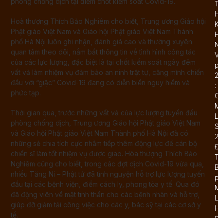
phòng chống dịch tại điểm chốt kiểm soát Covid-19.
T
Hoà thượng Thích Bảo Nghiêm cho biết, Trung ương Giáo hội
K
Phật giáo Việt Nam và Giáo hội Phật giáo Việt Nam Thành
phố Hà Nội luôn ghi nhận, đánh giá cao và thường xuyên
N
quan tâm theo dõi, nắm bắt thông tin về tình hình công tác
của các lực lượng, đặc biệt là tại chốt kiểm soát ngày đêm
vất vả làm nhiệm vụ đảm bảo an ninh trật tự, căng mình chiến
đấu với “giặc” Covid-19 đang có diễn biến nguy hiểm và
:
phức tạp.
Thời gian qua, trước những vất vả của lực lượng tuyến đầu
L
phòng chống dịch, Trung ương Giáo hội Phật giáo Việt Nam
và Giáo hội Phật giáo Việt Nam Thành phố Hà Nội đã có
những sẻ chia tích cực nhằm tiếp thêm động lực để cán bộ
chiến sĩ làm tốt nhiệm vụ được giao. Hòa thượng Thích Bảo
Nghiêm cũng cho biết, trong các đợt dịch Covid-19 vừa qua,
B
nhiều Tăng Ni – Phật tử đã tình nguyện hỗ trợ lực lượng tuyến
đầu tại các bệnh viện, điểm cách ly, phong tỏa y tế. Qua đó
đã động viên về mặt tinh thần cho các bệnh nhân và hỗ trợ,
L
giúp đỡ giảm tải công việc cho các y, bác sỹ tại các cơ sở y
tế.