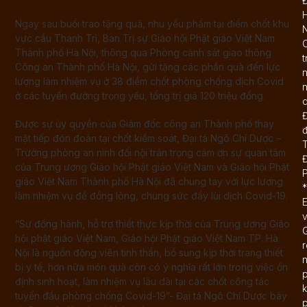
Ngay sau buổi trao tặng quà, nhu yếu phẩm tại điểm chốt khu
N
vực cầu Thanh Trì, Ban Trị sự Giáo hội Phật giáo Việt Nam
C
Thành phố Hà Nội, thông qua Phòng cảnh sát giao thông
t
Công an Thành phố Hà Nội, gửi tặng các phần quà đến lực
lượng làm nhiệm vụ ở 38 điểm chốt phòng chống dịch Covid
n
ở các tuyến đường trọng yếu, tổng trị giá 120 triệu đồng.
d
Đ
Được sự ủy quyền của Giám đốc công an Thành phố thay
mặt tiếp đón đoàn tại chốt kiểm soát, Đại tá Ngô Chí Dược –
T
Trưởng phòng an ninh đối nội trân trọng cảm ơn sự quan tâm
của Trung ương Giáo hội Phật giáo Việt Nam và Giáo hội Phật
giáo Việt Nam Thành phố Hà Nội đã chung tay với lực lượng
*
làm nhiệm vụ để đồng lòng, chung sức đẩy lùi dịch Covid-19.
E
“Sự đồng hành, hỗ trợ thiết thực kịp thời của Trung ương Giáo
G
hội phật giáo Việt Nam, Giáo hội Phật giáo Việt Nam TP. Hà
r
Nội là nguồn động viên tinh thần, bổ sung kịp thời trang thiết
n
bị y tế, hơn nữa món quà còn có ý nghĩa rất lớn trong việc ổn
p
định sinh hoạt, làm nhiệm vụ lâu dài tại các chốt công tác
k
tuyến đầu phòng chống Covid-19”- Đại tá Ngô Chí Dược bày
p