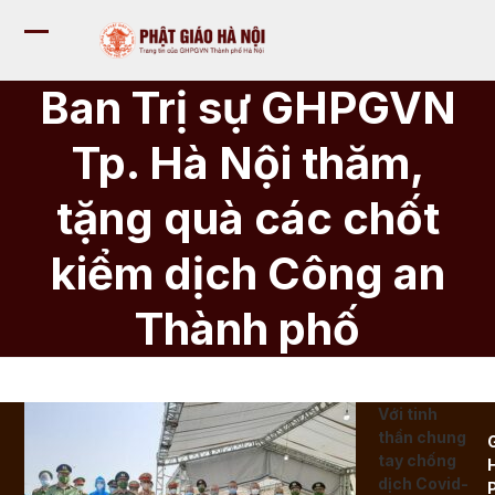
Bỏ
qua
Mở
Đóng
tới
nội
menu
menu
Ban Trị sự GHPGVN
dung
di
di
Tp. Hà Nội thăm,
động
động
tặng quà các chốt
kiểm dịch Công an
Thành phố
Với tinh
thần chung
tay chống
dịch Covid-