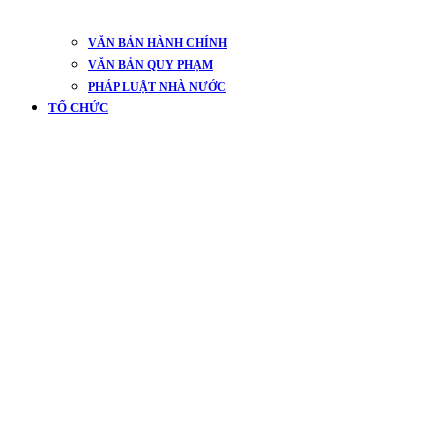
VĂN BẢN HÀNH CHÍNH
VĂN BẢN QUY PHẠM
PHÁP LUẬT NHÀ NƯỚC
TỔ CHỨC