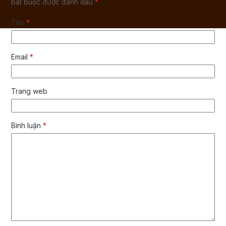
bắt buộc được đánh dấu
*
Tên
*
Email
*
Trang web
Bình luận
*