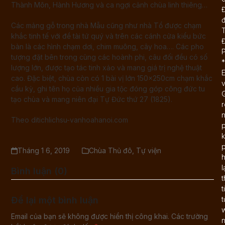
Thành Môn, Hành Hương và ca ngợi cảnh chùa linh thiêng…
Đ
Các mảng gỗ trong nhà Mẫu cũng như nhà Tổ được chạm
T
khắc tinh tế với đề tài tứ quý và trên các cánh cửa kiểu bức
bàn là các hình chạm dơi, chim muông, cây hoa…. Các pho
tượng đặt bên trong cùng các hoành phi, câu đối đều có số
*
lượng lớn, được tạo tác tinh xảo và mang giá trị nghệ thuật
E
cao. Đặc biệt, chùa còn có 1 bài vị lớn 150x250cm chạm khắc
cầu kỳ, ghi tên họ của nhiều gia tộc đóng góp công đức tu
G
tạo chùa và mang niên đại Tự Đức thứ 27 (1825).
r
n
Theo ditichlichsu-vanhoahanoi.com
p
k
p
Tháng 1 6, 2019
Chùa Thủ đô
,
Tự viện
l
Bình luận (0)
t
Để lại một bình luận
t
Email của bạn sẽ không được hiển thị công khai.
Các trường
n