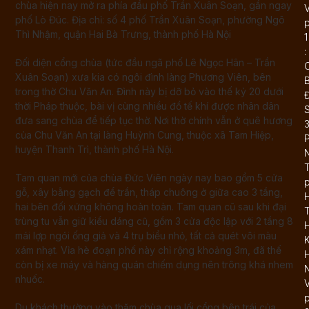
chùa hiện nay mở ra phía đầu phố Trần Xuân Soạn, gần ngay
phố Lò Đúc. Địa chỉ: số 4 phố Trần Xuân Soạn, phường Ngô
Thì Nhậm, quận Hai Bà Trưng, thành phố Hà Nội
1
:
Đối diện cổng chùa (tức đầu ngã phố Lê Ngọc Hân – Trần
Xuân Soạn) xưa kia có ngôi đình làng Phương Viên, bên
trong thờ Chu Văn An. Đình này bị dỡ bỏ vào thế kỷ 20 dưới
Đ
thời Pháp thuộc, bài vị cùng nhiều đồ tế khí được nhân dân
đưa sang chùa để tiếp tục thờ. Nơi thờ chính vẫn ở quê hương
của Chu Văn An tại làng Huỳnh Cung, thuộc xã Tam Hiệp,
huyện Thanh Trì, thành phố Hà Nội.
T
Tam quan mới của chùa Đức Viên ngày nay bao gồm 5 cửa
gỗ, xây bằng gạch để trần, tháp chuông ở giữa cao 3 tầng,
hai bên đối xứng không hoàn toàn. Tam quan cũ sau khi đại
T
trùng tu vẫn giữ kiểu dáng cũ, gồm 3 cửa độc lập với 2 tầng 8
mái lợp ngói ống giả và 4 trụ biểu nhỏ, tất cả quét vôi màu
K
xám nhạt. Vỉa hè đoạn phố này chỉ rộng khoảng 3m, đã thế
còn bị xe máy và hàng quán chiếm dụng nên trông khá nhem
N
nhuốc.
Du khách thường vào thăm chùa qua lối cổng bên trái của