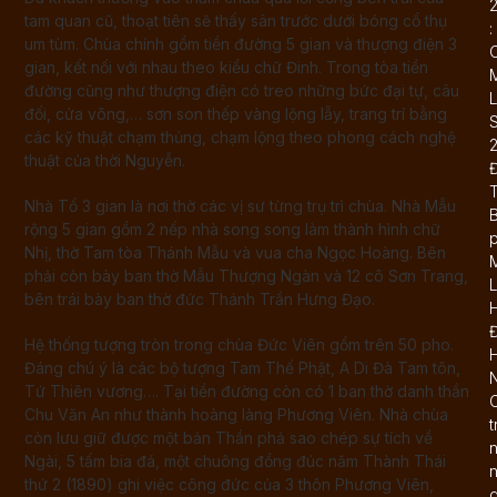
tam quan cũ, thoạt tiên sẽ thấy sân trước dưới bóng cổ thụ
:
um tùm. Chùa chính gồm tiền đường 5 gian và thượng điện 3
gian, kết nối với nhau theo kiểu chữ Đinh. Trong tòa tiền
đường cũng như thượng điện có treo những bức đại tự, câu
L
đối, cửa võng,… sơn son thếp vàng lộng lẫy, trang trí bằng
các kỹ thuật chạm thủng, chạm lộng theo phong cách nghệ
thuật của thời Nguyễn.
Nhà Tổ 3 gian là nơi thờ các vị sư từng trụ trì chùa. Nhà Mẫu
B
rộng 5 gian gồm 2 nếp nhà song song làm thành hình chữ
Nhị, thờ Tam tòa Thánh Mẫu và vua cha Ngọc Hoàng. Bên
phải còn bày ban thờ Mẫu Thượng Ngàn và 12 cô Sơn Trang,
L
bên trái bày ban thờ đức Thánh Trần Hưng Đạo.
Hệ thống tượng tròn trong chùa Đức Viên gồm trên 50 pho.
Đáng chú ý là các bộ tượng Tam Thế Phật, A Di Đà Tam tôn,
N
Tứ Thiên vương…. Tại tiền đường còn có 1 ban thờ danh thần
C
Chu Văn An như thành hoàng làng Phương Viên. Nhà chùa
t
còn lưu giữ được một bản Thần phả sao chép sự tích về
Ngài, 5 tấm bia đá, một chuông đồng đúc năm Thành Thái
n
thứ 2 (1890) ghi việc công đức của 3 thôn Phương Viên,
d