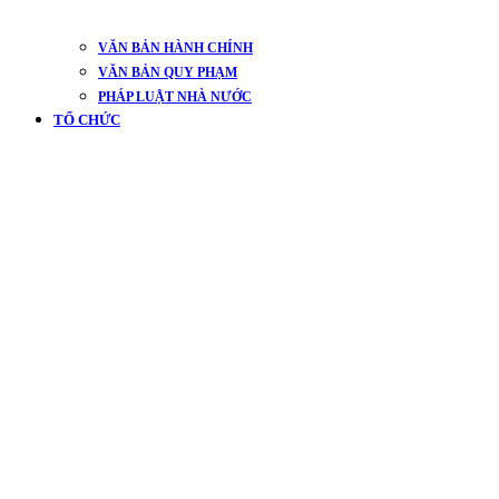
VĂN BẢN HÀNH CHÍNH
VĂN BẢN QUY PHẠM
PHÁP LUẬT NHÀ NƯỚC
TỔ CHỨC