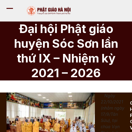
Bỏ
qua
Mở
Đóng
tới
nội
menu
menu
Đại hội Phật giáo
dung
di
di
huyện Sóc Sơn lần
động
động
thứ IX – Nhiệm kỳ
2021 – 2026
Ngày
22/10/2021
(nhằm ngày
17/9/Tân
Sửu), tại
chùa Vạn