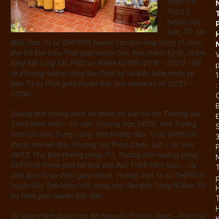
Phúc (xã
Phù Lỗ,
huyện Sóc
Sơn, TP. Hà
Nội), Ban Trị sự GHPGVN huyện Sóc Sơn long trọng tổ chức
Đại hội Đại biểu Phật giáo huyện Sóc Sơn nhiệm kỳ IX, nhằm
tổng kết công tác Phật sự nhiệm kỳ VIII (2016 – 2021) – Đề
ra phương hướng công tác Phật sự và kiện toàn nhân sự
1
Ban Trị sự Phật giáo huyện Sóc Sơn nhiệm kỳ IX (2021 –
:
2026).
Quang lâm chứng minh và tham dự Đại hội có: Thượng tọa
Đ
Thích Minh Hiền – Ủy viên Thường trực HĐTS, Phó Trưởng
ban Văn hóa Trung ương, Phó trưởng Ban Trị sự GHPGVN
thành phố Hà Nội; Thượng tọa Thích Chiếu Tuệ – Ủy viên
HĐTS, Phó Ban Hoằng pháp TƯ, Trưởng ban Hoằng pháp
GHPGVN thành phố Hà Nội; Đại đức Thích Viên Giác – Ủy
T
viên Ban Trị sự Phật giáo thành, Trưởng ban Trị sự GHPGVN
huyện Sóc Sơn khóa VIII; cùng chư Tôn đức Tăng Ni Ban Trị
sự Phật giáo huyện Sóc Sơn.
T
Về phía chính quyền có: Bà Nguyễn Thị Kim Dung – Phó Chủ
K