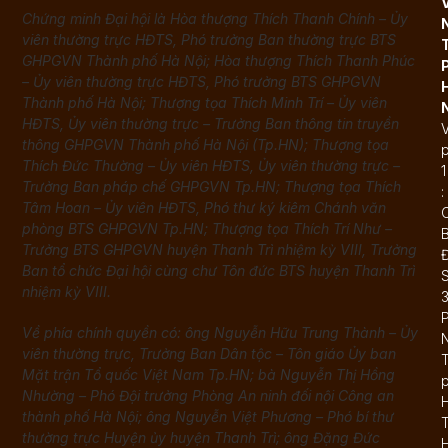
Chứng minh Đại hội là Hòa thượng Thích Thanh Chính – Ủy
viên thường trực HĐTS, Phó trưởng Ban thường trực BTS
GHPGVN Thành phố Hà Nội; Hòa thượng Thích Thanh Phúc
– Ủy viên thường trực HĐTS, Phó trưởng BTS GHPGVN
Thành phố Hà Nội; Thượng tọa Thích Minh Trí – Ủy viên
HĐTS, Ủy viên thường trực – Trưởng Ban thông tin truyền
thông GHPGVN Thành phố Hà Nội (Tp.HN); Thượng tọa
Thích Đức Thường – Ủy viên HĐTS, Ủy viên thường trực –
1
Trưởng Ban pháp chế GHPGVN Tp.HN; Thượng tọa Thích
:
Tâm Hoan – Ủy viên HĐTS, Phó thư ký kiêm Chánh văn
phòng BTS GHPGVN Tp.HN; Thượng tọa Thích Trí Như –
Trưởng BTS GHPGVN huyện Thanh Trì nhiệm kỳ VIII, Trưởng
Đ
Ban tổ chức Đại hội cùng chư Tôn đức BTS huyện Thanh Trì
nhiệm kỳ VIII.
Về phía chính quyền có: ông Nguyễn Hữu Trung Thành – Ủy
viên thường trực, Trưởng Ban Dân tộc – Tôn giáo Ủy ban
T
Mặt trận Tổ quốc Việt Nam Tp.HN; bà Nguyễn Thị Hồng
Nhường – Phó Đội trưởng Phòng An ninh đối nội Công an
thành phố Hà Nội; ông Nguyễn Việt Phương – Phó bí thư
T
thường trực Huyện ủy huyện Thanh Trì; ông Đặng Đức