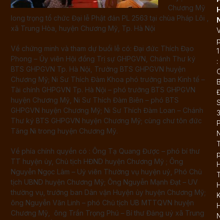
Chương Mỹ
long trọng tổ chức Đại lễ Phật đản PL 2563 tại chùa Pháp Lôi ,
xã Trung Hòa, huyện Chương Mỹ, Tp. Hà Nội
Về chứng minh và tham dự buổi lễ có: Đại đức Thích Đạo
1
Phong – Ủy viên Hội đồng Trị sự GHPGVN, Chánh Thư ký
:
BTS GHPGVN Tp. Hà Nội, Trưởng BTS GHPGVN huyện
Chương Mỹ; Ni Sư Thích Đàm Khoa phó trưởng ban Kinh tế –
Tài chính GHPGVN Tp. Hà Nội – phó trưởng BTS GHPGVN
Đ
huyện Chương Mỹ, Ni Sư Thích Đàm Biên – phó BTS
GHPGVN huyện Chương Mỹ; Ni Sư Thích Đàm Loan – Chánh
Thư ký BTS GHPGVN huyện Chương Mỹ; cùng chư tôn đức
Tăng Ni trong huyện Chương Mỹ.
T
Về phía chính quyền có : Ông Tạ Quang Được – phó bí thư
TT huyện ủy, Chủ tịch HĐND huyện Chương Mỹ ; Ông
Nguyễn Ngọc Lâm – Uỷ viên Thường vụ huyện uỷ, Phó Chủ
T
tịch UBND huyện Chương Mỹ; Ông Nguyễn Mạnh Đạt – UV
thường vụ, trưởng ban Dân vận Huyện ủy huyện Chương Mỹ;
K
ông Nguyễn Văn Linh – phó Chủ tịch UB MTTQVN huyện
Chương Mỹ, ông Trần Trọng Phú – Bí thư Đảng uỷ xã Trung
N