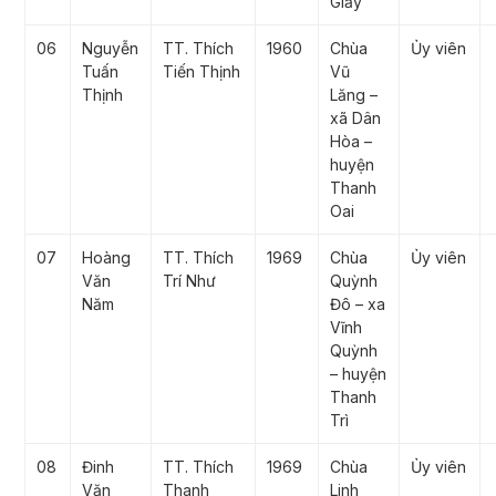
Giấy
06
Nguyễn
TT. Thích
1960
Chùa
Ủy viên
Tuấn
Tiến Thịnh
Vũ
Thịnh
Lăng –
xã Dân
Hòa –
huyện
Thanh
Oai
07
Hoàng
TT. Thích
1969
Chùa
Ủy viên
Văn
Trí Như
Quỳnh
Năm
Đô – xa
Vĩnh
Quỳnh
– huyện
Thanh
Trì
08
Đinh
TT. Thích
1969
Chùa
Ủy viên
Văn
Thanh
Linh