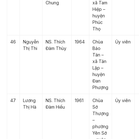
Chung
xã Tam
Hiệp –
huyện
Phúc
Thọ
46
Nguyễn
NS. Thích
1964
Chùa
Ủy viên
Thị Thi
Đàm Thùy
Bảo
Tán –
xã Tân
Lập –
huyện
Đan
Phượng
47
Lương
NS. Thích
1961
Chùa
Ủy viên
Thị Hà
Đàm Hiếu
Sở
Thượng
–
phường
Yên Sở