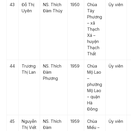
43
Đỗ Thị
NS. Thích
1950
Chùa
Ủy viên
Uyên
Đàm Thủy
Tây
Phương
– xã
Thạch
Xá –
huyện
Thạch
Thất
44
Trương
NS. Thích
1959
Chùa
Ủy viên
Thị Lan
Đàm
Mộ Lao
Phương
–
phường
Mộ Lao
– quận
Hà
Đông
45
Nguyễn
NS. Thích
1959
Chùa
Ủy viên
Thị Viết
Đàm
Miếu –