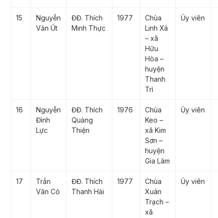
15
Nguyễn
ĐĐ. Thích
1977
Chùa
Ủy viên
Văn Út
Minh Thực
Linh Xá
– xã
Hữu
Hòa –
huyện
Thanh
Trì
16
Nguyễn
ĐĐ. Thích
1976
Chùa
Ủy viên
Đình
Quảng
Keo –
Lực
Thiện
xã Kim
Sơn –
huyện
Gia Lâm
17
Trần
ĐĐ. Thích
1977
Chùa
Ủy viên
Văn Có
Thanh Hải
Xuân
Trạch –
xã