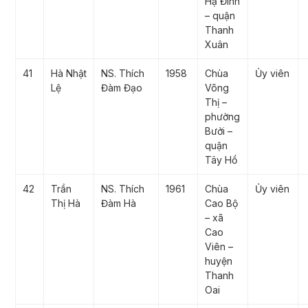
Hạ Đình
– quận
Thanh
Xuân
41
Hà Nhật
NS. Thích
1958
Chùa
Ủy viên
Lệ
Đàm Đạo
Võng
Thị –
phường
Bưởi –
quận
Tây Hồ
42
Trần
NS. Thích
1961
Chùa
Ủy viên
Thị Hà
Đàm Hà
Cao Bộ
– xã
Cao
Viên –
huyện
Thanh
Oai