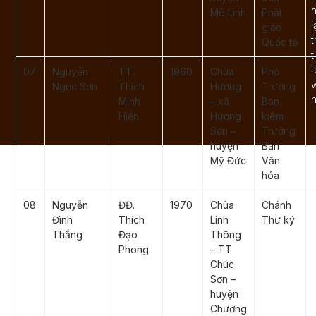
Mê Linh
Phật
l
giáo
Quốc tế
t
t
07
Nguyễn
TT.
1960
Chùa
Phó
Ngọc Sơn
Thích
Hương
Trưởng
n
Minh
– xã
Ban
Hiền
Hương
kiêm
Sơn –
Trưởng
huyện
Ban
Mỹ Đức
Văn
hóa
08
Nguyễn
ĐĐ.
1970
Chùa
Chánh
Đình
Thích
Linh
Thư ký
Thắng
Đạo
Thông
Phong
– TT
Chúc
Sơn –
huyện
Chương