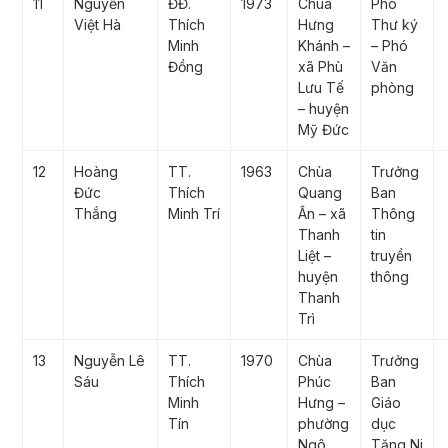
11
Nguyễn
ĐĐ.
1973
Chùa
Phó
Việt Hà
Thích
Hưng
Thư ký
Minh
Khánh –
– Phó
Đồng
xã Phù
Văn
Lưu Tế
phòng
– huyện
Mỹ Đức
12
Hoàng
TT.
1963
Chùa
Trưởng
Đức
Thích
Quang
Ban
Thắng
Minh Trí
Ân – xã
Thông
Thanh
tin
Liệt –
truyền
huyện
thông
Thanh
Trì
13
Nguyễn Lê
TT.
1970
Chùa
Trưởng
Sáu
Thích
Phúc
Ban
Minh
Hưng –
Giáo
Tín
phường
dục
Ngô
Tăng Ni