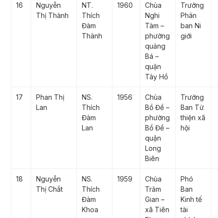
16
Nguyễn
NT.
1960
Chùa
Trưởng
Thị Thành
Thích
Nghi
Phân
Đàm
Tàm –
ban Ni
Thành
phường
giới
quảng
Bá –
quận
Tây Hồ
17
Phan Thị
NS.
1956
Chùa
Trưởng
Lan
Thích
Bồ Đề –
Ban Từ
Đàm
phường
thiện xã
Lan
Bồ Đề –
hội
quận
Long
Biên
18
Nguyễn
NS.
1959
Chùa
Phó
Thị Chắt
Thích
Trăm
Ban
Đàm
Gian –
Kinh tế
Khoa
xã Tiên
tài