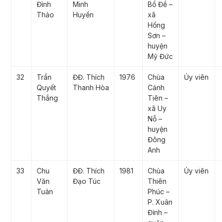
Đình
Minh
Bồ Đề –
Thảo
Huyền
xã
Hồng
Sơn –
huyện
Mỹ Đức
32
Trần
ĐĐ. Thích
1976
Chùa
Ủy viên
Quyết
Thanh Hòa
Cảnh
Thắng
Tiên –
xã Uy
Nỗ –
huyện
Đông
Anh
33
Chu
ĐĐ. Thích
1981
Chùa
Ủy viên
Văn
Đạo Túc
Thiên
Tuân
Phúc –
P. Xuân
Đỉnh –