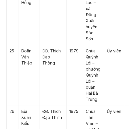
Hồng
Lạc –
xã
Đông
Xuân –
huyện
Sóc
Sơn
25
Doãn
ĐĐ. Thích
1979
Chùa
Ủy viên
Văn
Đạo
Quỳnh
Thiệp
Thông
Lôi –
phường
Quỳnh
Lôi –
quận
Hai Bà
Trưng
26
Bùi
ĐĐ. Thích
1975
Chùa
Ủy viên
Xuân
Đạo Thịnh
Tản
Kiều
Viên –