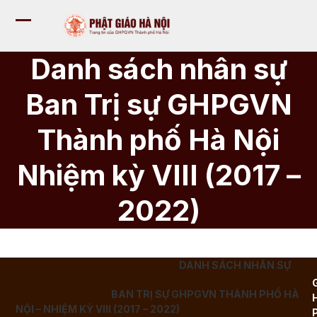
Bỏ
qua
Mở
Đóng
tới
nội
menu
menu
Danh sách nhân sự
dung
di
di
Ban Trị sự GHPGVN
động
động
Thành phố Hà Nội
Nhiệm kỳ VIII (2017 –
2022)
DANH SÁCH NHÂN SỰ
BAN TRỊ SỰ GHPGVN THÀNH PHỐ HÀ
NỘI – NHIỆM KỲ VIII (2017 – 2022)