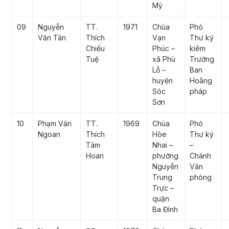
Mỹ
09
Nguyễn
TT.
1971
Chùa
Phó
Văn Tân
Thích
Vạn
Thư ký
Chiếu
Phúc –
kiêm
Tuệ
xã Phù
Trưởng
Lỗ –
Ban
huyện
Hoằng
Sóc
pháp
Sơn
10
Phạm Văn
TT.
1969
Chùa
Phó
Ngoan
Thích
Hòe
Thư ký
Tâm
Nhai –
–
Hoan
phường
Chánh
Nguyễn
Văn
Trung
phòng
Trực –
quận
Ba Đình