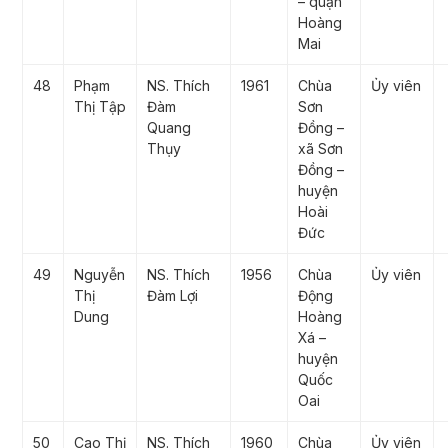
– quận
Hoàng
Mai
48
Phạm
NS. Thích
1961
Chùa
Ủy viên
Thị Tập
Đàm
Sơn
Quang
Đồng –
Thụy
xã Sơn
Đồng –
huyện
Hoài
Đức
49
Nguyễn
NS. Thích
1956
Chùa
Ủy viên
Thị
Đàm Lợi
Động
Dung
Hoàng
Xá –
huyện
Quốc
Oai
50
Cao Thị
NS. Thích
1960
Chùa
Ủy viên