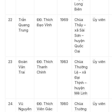
Long
Biên
22
Trần
ĐĐ. Thích
1969
Chùa
Ủy viên
Quang
Đạo Vĩnh
Thầy –
Trung
xã Sài
Sơn –
huyện
Quốc
Oai
23
Đoàn
ĐĐ. Thích
1983
Chùa
Ủy viên
Văn
Thanh
Thường
Trai
Chính
Lệ – xã
Đại
Thịnh –
huyện
Mê Linh
24
Vũ
ĐĐ. Thích
1980
Chùa
Ủy viên
Nguyên
Viên Giác
Trường