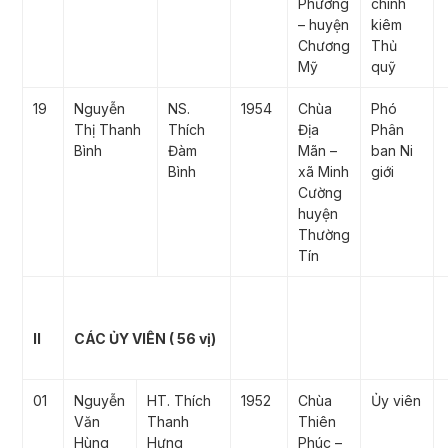
Phương
chính
– huyện
kiêm
Chương
Thủ
Mỹ
quỹ
19
Nguyễn
NS.
1954
Chùa
Phó
Thị Thanh
Thích
Địa
Phân
Bình
Đàm
Mãn –
ban Ni
Bình
xã Minh
giới
Cường
huyện
Thường
Tín
II
CÁC ỦY VIÊN ( 56 vị)
01
Nguyễn
HT. Thích
1952
Chùa
Ủy viên
Văn
Thanh
Thiên
Hùng
Hưng
Phúc –