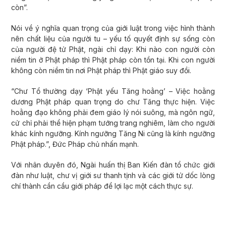
còn”.
Nói về ý nghĩa quan trọng của giới luật trong việc hình thành
nên chất liệu của người tu – yếu tố quyết định sự sống còn
của người đệ tử Phật, ngài chỉ dạy: Khi nào con người còn
niềm tin ở Phật pháp thì Phật pháp còn tồn tại. Khi con người
không còn niềm tin nơi Phật pháp thì Phật giáo suy đồi.
“Chư Tổ thường dạy ‘Phật yếu Tăng hoằng’ – Việc hoằng
dương Phật pháp quan trọng do chư Tăng thực hiện. Việc
hoằng đạo không phải đem giáo lý nói suông, mà ngôn ngữ,
cử chỉ phải thể hiện phạm tướng trang nghiêm, làm cho người
khác kính ngưỡng. Kính ngưỡng Tăng Ni cũng là kính ngưỡng
Phật pháp.”, Đức Pháp chủ nhấn mạnh.
Với nhân duyên đó, Ngài huấn thị Ban Kiến đàn tổ chức giới
đàn như luật, chư vị giới sư thanh tịnh và các giới tử dốc lòng
chí thành cần cầu giới pháp để lợi lạc một cách thực sự.