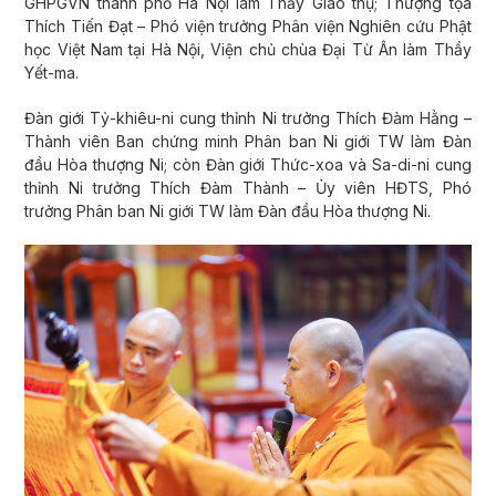
GHPGVN thành phố Hà Nội làm Thầy Giáo thụ; Thượng tọa
Thích Tiến Đạt – Phó viện trưởng Phân viện Nghiên cứu Phật
học Việt Nam tại Hà Nội, Viện chủ chùa Đại Từ Ân làm Thầy
Yết-ma.
Đàn giới Tỷ-khiêu-ni cung thỉnh Ni trưởng Thích Đàm Hằng –
Thành viên Ban chứng minh Phân ban Ni giới TW làm Đàn
đầu Hòa thượng Ni; còn Đàn giới Thức-xoa và Sa-di-ni cung
thỉnh Ni trưởng Thích Đàm Thành – Ủy viên HĐTS, Phó
trưởng Phân ban Ni giới TW làm Đàn đầu Hòa thượng Ni.