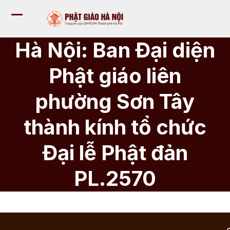
Bỏ
qua
Mở
Đóng
tới
nội
menu
menu
Hà Nội: Ban Đại diện
dung
di
di
Phật giáo liên
động
động
phường Sơn Tây
thành kính tổ chức
Đại lễ Phật đản
PL.2570