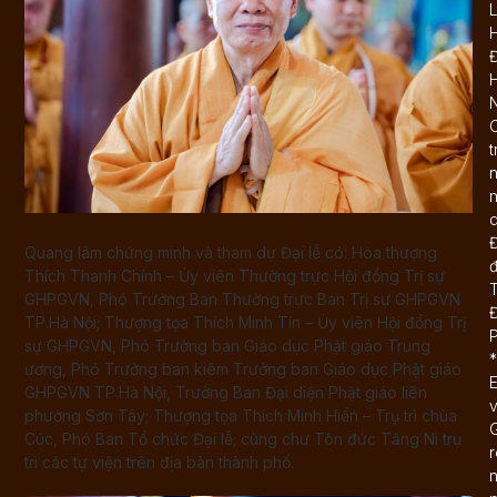
L
N
C
t
n
d
Đ
Quang lâm chứng minh và tham dự Đại lễ có: Hòa thượng
Thích Thanh Chính – Ủy viên Thường trực Hội đồng Trị sự
T
GHPGVN, Phó Trưởng Ban Thường trực Ban Trị sự GHPGVN
TP.Hà Nội; Thượng tọa Thích Minh Tín – Ủy viên Hội đồng Trị
sự GHPGVN, Phó Trưởng ban Giáo dục Phật giáo Trung
*
ương, Phó Trưởng ban kiêm Trưởng ban Giáo dục Phật giáo
E
GHPGVN TP.Hà Nội, Trưởng Ban Đại diện Phật giáo liên
phường Sơn Tây; Thượng tọa Thích Minh Hiển – Trụ trì chùa
G
Cúc, Phó Ban Tổ chức Đại lễ; cùng chư Tôn đức Tăng Ni trụ
r
trì các tự viện trên địa bàn thành phố.
n