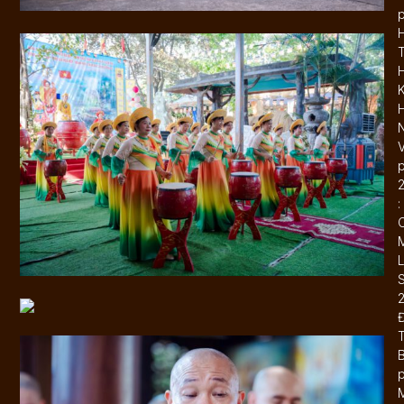
T
K
N
:
L
B