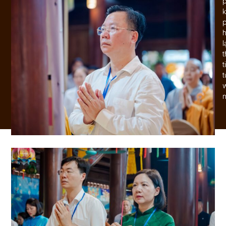
p
k
p
l
t
t
n