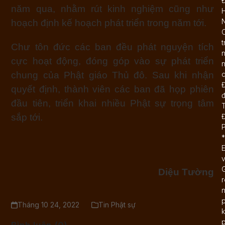
năm qua, nhằm rút kinh nghiệm cũng như
N
hoạch định kế hoạch phát triển trong năm tới.
C
t
Chư tôn đức các ban đều phát nguyện tích
cực hoạt động, đóng góp vào sự phát triển
n
chung của Phật giáo Thủ đô. Sau khi nhận
d
Đ
quyết định, thành viên các ban đã họp phiên
đầu tiên, triển khai nhiều Phật sự trọng tâm
T
sắp tới.
*
E
G
Diệu Tường
r
n
p
Tháng 10 24, 2022
Tin Phật sự
k
p