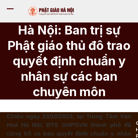
Bỏ
qua
Mở
Đóng
tới
nội
menu
menu
Hà Nội: Ban trị sự
dung
di
di
Phật giáo thủ đô trao
động
động
quyết định chuẩn y
nhân sự các ban
chuyên môn
Chiều ngày 23/10/2022, tại Trung Tâm Văn
Hoá Hà Nội, BTS GHPGVN thành phố đã
công bố và trao quyết định chuẩn y nhân