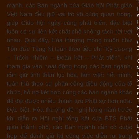
T
mạnh, các Ban ngành của Giáo hội Phật giáo
Việt Nam đều giữ vai trò vô cùng quan trọng,
K
giúp Giáo hội ngày càng phát triển, đặc biệt
N
luôn có sự liên kết chặt chẽ không tách rời với
nhau. Qua đây, Hòa thượng mong muốn chư
Tôn đức Tăng Ni tuân theo tiêu chí “Kỷ cương
:
– Trách nhiệm – Đoàn kết – Phát triển”, khi
tham gia vào hoạt động trong các ban ngành,
L
cần giữ tinh thần lục hòa, làm việc hết mình,
tuân thủ theo sự phân công điều động của tổ
chức, hỗ trợ kết hợp cùng các ban ngành khác
để đạt được nhiều thành tựu Phật sự hơn nữa.
B
Đặc biệt, Hòa thượng đề nghị hàng năm trước
khi diễn ra Hội nghị tổng kết của BTS Phật
L
giáo thành phố, các Ban ngành cần có cuộc
họp để đánh giá lại công việc diễn ra trong