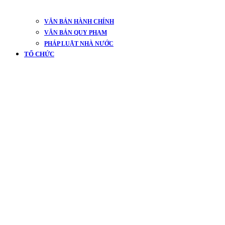
VĂN BẢN HÀNH CHÍNH
VĂN BẢN QUY PHẠM
PHÁP LUẬT NHÀ NƯỚC
TỔ CHỨC