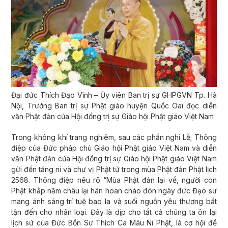
Đại đức Thích Đạo Vĩnh – Ủy viên Ban trị sự GHPGVN Tp. Hà
Nội, Trưởng Ban trị sự Phật giáo huyện Quốc Oai đọc diễn
văn Phật đản của Hội đồng trị sự Giáo hội Phật giáo Việt Nam
Trong không khí trang nghiêm, sau các phần nghi Lễ; Thông
điệp của Đức pháp chủ Giáo hội Phật giáo Việt Nam và diễn
văn Phật đản của Hội đồng trị sự Giáo hội Phật giáo Việt Nam
gửi đến tăng ni và chư vị Phật tử trong mùa Phật đản Phật lịch
2568. Thông điệp nêu rõ “Mùa Phật đản lại về, người con
Phật khắp năm châu lại hân hoan chào đón ngày đức Đạo sư
mang ánh sáng trí tuệ bao la và suối nguồn yêu thương bất
tận đến cho nhân loại. Đây là dịp cho tất cả chúng ta ôn lại
lịch sử của Đức Bổn Sư Thích Ca Mâu Ni Phật, là cơ hội để