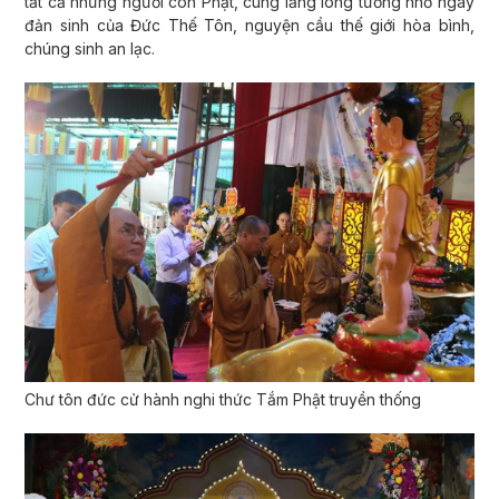
tất cả những người con Phật, cùng lắng lòng tưởng nhớ ngày
đản sinh của Đức Thế Tôn, nguyện cầu thế giới hòa bình,
chúng sinh an lạc.
Chư tôn đức cử hành nghi thức Tắm Phật truyền thống