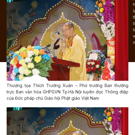
l
t
t
n
Thượng tọa Thích Trường Xuân – Phó trưởng Ban thường
trực Ban văn hóa GHPGVN Tp.Hà Nội tuyên đọc Thông điệp
của Đức pháp chủ Giáo hội Phật giáo Việt Nam