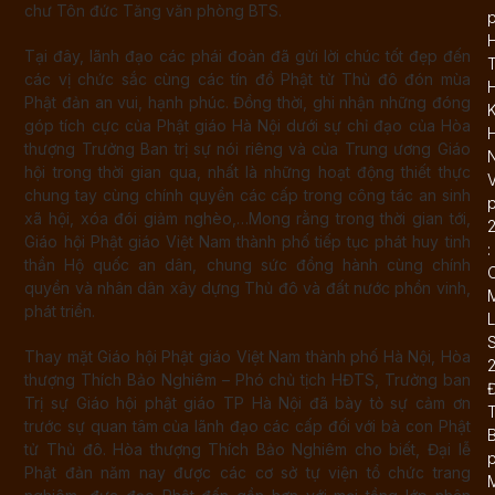
chư Tôn đức Tăng văn phòng BTS.
Tại đây, lãnh đạo các phái đoàn đã gửi lời chúc tốt đẹp đến
T
các vị chức sắc cùng các tín đồ Phật tử Thủ đô đón mùa
Phật đản an vui, hạnh phúc. Đồng thời, ghi nhận những đóng
K
góp tích cực của Phật giáo Hà Nội dưới sự chỉ đạo của Hòa
thượng Trưởng Ban trị sự nói riêng và của Trung ương Giáo
N
hội trong thời gian qua, nhất là những hoạt động thiết thực
chung tay cùng chính quyền các cấp trong công tác an sinh
xã hội, xóa đói giảm nghèo,…Mong rằng trong thời gian tới,
Giáo hội Phật giáo Việt Nam thành phố tiếp tục phát huy tinh
:
thần Hộ quốc an dân, chung sức đồng hành cùng chính
quyền và nhân dân xây dựng Thủ đô và đất nước phồn vinh,
phát triển.
L
Thay mặt Giáo hội Phật giáo Việt Nam thành phố Hà Nội, Hòa
thượng Thích Bảo Nghiêm – Phó chủ tịch HĐTS, Trưởng ban
Trị sự Giáo hội phật giáo TP Hà Nội đã bày tỏ sự cảm ơn
trước sự quan tâm của lãnh đạo các cấp đối với bà con Phật
B
tử Thủ đô. Hòa thượng Thích Bảo Nghiêm cho biết, Đại lễ
Phật đản năm nay được các cơ sở tự viện tổ chức trang