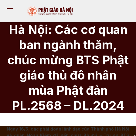
Bỏ
qua
Mở
Đóng
tới
nội
menu
menu
Hà Nội: Các cơ quan
dung
di
di
ban ngành thăm,
động
động
chúc mừng BTS Phật
giáo thủ đô nhân
mùa Phật đản
PL.2568 – DL.2024
Ngày 16/5, các phái đoàn lãnh đạo của Thành phố Hà Nội
và quận Hoàn Kiếm đã đến chùa Bà Đá – Trụ sở BTS