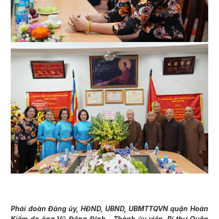
Phái đoàn Đảng ủy, HĐND, UBND, UBMTTQVN quận Hoàn
Kiếm do ông Vũ Đăng Định – Thành ủy viên, Bí thư Quận