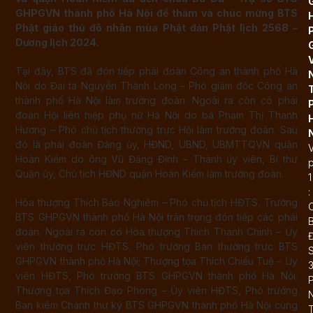
GHPGVN thành phố Hà Nội để thăm và chúc mừng BTS
Phật giáo thủ đô nhân mùa Phật đản Phật lịch 2568 –
Dương lịch 2024.
Tại đây, BTS đã đón tiếp phái đoàn Công an thành phố Hà
Nội do Đại tá Nguyễn Thành Long – Phó giám đốc Công an
thành phố Hà Nội làm trưởng đoàn. Ngoài ra còn có phái
đoàn Hội liên hiệp phụ nữ Hà Nội do bà Phạm Thị Thanh
Hương – Phó chủ tịch thường trực Hội làm trưởng đoàn. Sau
đó là phái đoàn Đảng ủy, HĐND, UBND, UBMTTQVN quận
Hoàn Kiếm do ông Vũ Đăng Định – Thành ủy viên, Bí thư
Quận ủy, Chủ tịch HĐND quận Hoàn Kiếm làm trưởng đoàn.
1
:
Hòa thượng Thích Bảo Nghiêm – Phó chủ tịch HĐTS, Trưởng
BTS GHPGVN thành phố Hà Nội trân trọng đón tiếp các phái
đoàn. Ngoài ra còn có Hòa thượng Thích Thanh Chính – Ủy
Đ
viên thường trực HĐTS, Phó trưởng Ban thường trực BTS
GHPGVN thành phố Hà Nội; Thượng tọa Thích Chiếu Tuệ – Ủy
viên HĐTS, Phó trưởng BTS GHPGVN thành phố Hà Nội;
Thượng tọa Thích Đạo Phong – Ủy viên HĐTS, Phó trưởng
Ban kiêm Chánh thư ký BTS GHPGVN thành phố Hà Nội cùng
T