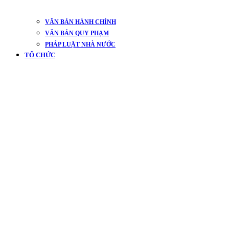
VĂN BẢN HÀNH CHÍNH
VĂN BẢN QUY PHẠM
PHÁP LUẬT NHÀ NƯỚC
TỔ CHỨC