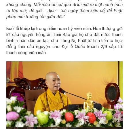
không chung. Mỗi mùa an cư qua đi lại mở ra một hành trình
tu tập mới, để giới – định – tuệ ngày thêm kiên cố, để Phật
pháp mãi trường tồn giữa đời.”
Buổi lễ khép lại trong niềm hoan hỷ viên mãn. Hòa thượng gửi
lời cầu nguyện hồng ân Tam Bảo gia hộ cho đất nước thanh
bình, nhân dân an lạc; chư Tăng Ni, Phật tử tinh tiến tu học;
đồng thời cầu nguyện cho Đại lễ Quốc khánh 2/9 sắp tới
thành công viên mãn.