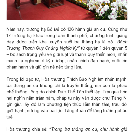
Năm nay, trường hạ Bồ Đề có 126 hành giả an cư. Cũng như
17 trường hạ khác trong toàn thành phố, chương trình giảng
dạy được triển khai xuyên suốt ba tháng hạ là bộ
“Bách
Trượng Thanh Quy Chứng Nghĩa Ký”
từ quyển 1 đến quyển 5
– bộ sách trọng yếu về giới luật và thanh quy thiền môn, nhấn
mạnh sự nghiêm trì kỷ cương, chấn chỉnh đạo hạnh, nuôi lớn
phạm hạnh và giữ gìn nề nếp tùng lâm.
Trong lời đạo từ, Hòa thượng Thích Bảo Nghiêm nhấn mạnh:
ba tháng an cư không chỉ là truyền thống, mà còn là pháp
chế thiêng liêng do chính Đức Thế Tôn thiết lập. Trải qua hơn
hai nghìn năm trăm năm, pháp tu này vẫn được chư Tăng Ni
gìn giữ, lấy đó làm phương tiện thúc liễm thân tâm, trau dồi
giới hạnh, nương vào oai lực Tăng đoàn để tăng trưởng phúc
tuệ.
Hòa thượng chia sẻ:
“Trong ba tháng an cư, chư hành giả