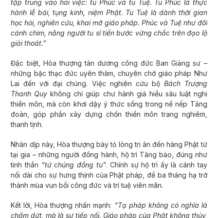
tập trung vào hai việc: tu Phúc và tu Tuệ. Tu Phúc là thực
hành lễ bái, tụng kinh, niệm Phật. Tu Tuệ là dành thời gian
học hỏi, nghiên cứu, khai mở giáo pháp. Phúc và Tuệ như đôi
cánh chim, nâng người tu sĩ tiến bước vững chắc trên đạo lộ
giải thoát.”
Đặc biệt, Hòa thượng tán dương công đức Ban Giảng sư –
những bậc thạc đức uyên thâm, chuyên chở giáo pháp Như
Lai đến với đại chúng. Việc nghiên cứu bộ
Bách Trượng
Thanh Quy
không chỉ giúp chư hành giả hiểu sâu luật nghi
thiền môn, mà còn khơi dậy ý thức sống trong nề nếp Tăng
đoàn, góp phần xây dựng chốn thiền môn trang nghiêm,
thanh tịnh.
Nhân dịp này, Hòa thượng bày tỏ lòng tri ân đến hàng Phật tử
tại gia – những người đồng hành, hộ trì Tăng bảo, đúng như
tinh thần
“tứ chúng đồng tu”
. Chính sự hộ trì ấy là cánh tay
nối dài cho sự hưng thịnh của Phật pháp, để ba tháng hạ trở
thành mùa vun bồi công đức và trí tuệ viên mãn.
Kết lời, Hòa thượng nhấn mạnh:
“Tạ pháp không có nghĩa là
chấm dứt, mà là sự tiếp nối. Giáo pháp của Phật không thủy,