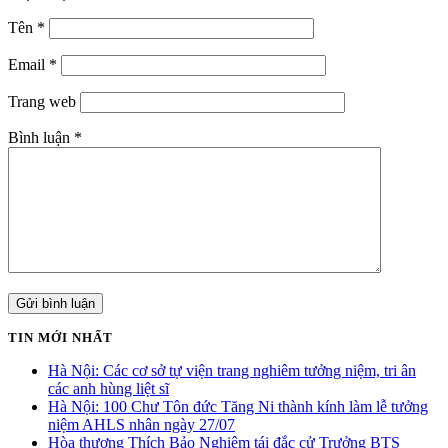
Tên
*
Email
*
Trang web
Bình luận
*
TIN MỚI NHẤT
Hà Nội: Các cơ sở tự viện trang nghiêm tưởng niệm, tri ân
các anh hùng liệt sĩ
Hà Nội: 100 Chư Tôn đức Tăng Ni thành kính làm lễ tưởng
niệm AHLS nhân ngày 27/07
Hòa thượng Thích Bảo Nghiêm tái đắc cử Trưởng BTS