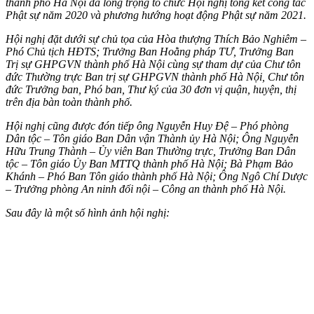
thành phố Hà Nội đã long trọng tổ chức Hội nghị tổng kết công tác
Phật sự năm 2020 và phương hướng hoạt động Phật sự năm 2021.
Hội nghị đặt dưới sự chủ tọa của Hòa thượng Thích Bảo Nghiêm –
Phó Chủ tịch HĐTS; Trưởng Ban Hoằng pháp TƯ, Trưởng Ban
Trị sự GHPGVN thành phố Hà Nội cùng sự tham dự của Chư tôn
đức Thường trực Ban trị sự GHPGVN thành phố Hà Nội, Chư tôn
đức Trưởng ban, Phó ban, Thư ký của 30 đơn vị quận, huyện, thị
trên địa bàn toàn thành phố.
Hội nghị cũng được đón tiếp ông Nguyễn Huy Đệ – Phó phòng
Dân tộc – Tôn giáo Ban Dân vận Thành ủy Hà Nội; Ông Nguyễn
Hữu Trung Thành – Ủy viên Ban Thường trực, Trưởng Ban Dân
tộc – Tôn giáo Ủy Ban MTTQ thành phố Hà Nội; Bà Phạm Bảo
Khánh – Phó Ban Tôn giáo thành phố Hà Nội; Ông Ngô Chí Dược
– Trưởng phòng An ninh đối nội – Công an thành phố Hà Nội.
Sau đây là một số hình ảnh hội nghị: