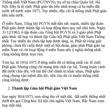
Thống nhất Việt Nam (PGTNVN), trụ sở tại chùa Quán Sứ, Hà
Nội. Đây là tổ chức Phật giáo lâu bền nhất trong cả ba miền đất
nước tới trước năm 1975. Tuy nhiên, đây chỉ là thống nhất Phật giáo
trên nửa nước.
Ở miền Nam, Tổng hội PGVN mất dần sức mạnh, nhiều tập đoàn
Phật giáo được thành lập và hoạt động theo quy mô nhỏ hơn. Ngày
31/12/1963, 6 tập đoàn của Tổng hội PGVN và 5 giáo phái Phật
giáo khác đã họp và thành lập Giáo hội Phật giáo Việt Nam Thống
nhất. Tuy nhiên do chưa tập hợp được tăng, ni, Phật tử vùng giải
phóng, chưa lôi cuốn được một số hội đoàn, giáo phái Phật giáo tại
miền Nam và chỉ hoạt động ở miền Nam nên ý nghĩa thống nhất
cũng không được trọn vẹn.
Tóm lại, từ 1954-1975 ở từng miền đã có thống nhất các tổ chức
Phật giáo Nhưng cũng chỉ mang tính chất cục bộ. Trong hoàn cảnh
đất nước chia đôi, với hai thể chế chính trị khác nhau, Phật giáo
cùng chung vận mệnh dân tộc, nên cho dù có muốn thống nhất
cũng không được.
Thành lập Giáo hội Phật giáo Việt Nam
Sau ngày 30/4/1975, non sông thu về một dải, đất nước thống nhất
dưới tên gọi Cộng hòa Xã hội chủ nghĩa Việt Nam, Bắc Nam xum
họp một nhà.