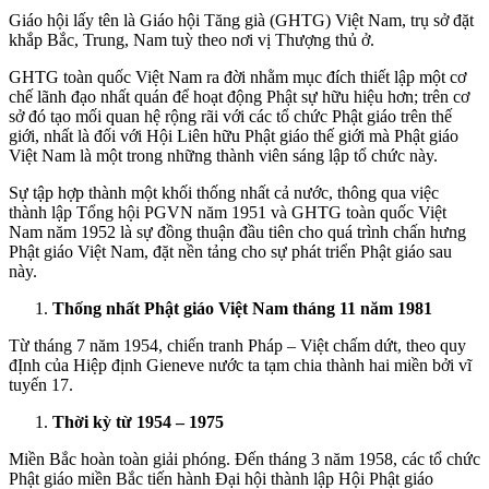
Giáo hội lấy tên là Giáo hội Tăng già (GHTG) Việt Nam, trụ sở đặt
khắp Bắc, Trung, Nam tuỳ theo nơi vị Thượng thủ ở.
GHTG toàn quốc Việt Nam ra đời nhằm mục đích thiết lập một cơ
chế lãnh đạo nhất quán để hoạt động Phật sự hữu hiệu hơn; trên cơ
sở đó tạo mối quan hệ rộng rãi với các tổ chức Phật giáo trên thế
giới, nhất là đối với Hội Liên hữu Phật giáo thế giới mà Phật giáo
Việt Nam là một trong những thành viên sáng lập tổ chức này.
Sự tập hợp thành một khối thống nhất cả nước, thông qua việc
thành lập Tổng hội PGVN năm 1951 và GHTG toàn quốc Việt
Nam năm 1952 là sự đồng thuận đầu tiên cho quá trình chấn hưng
Phật giáo Việt Nam, đặt nền tảng cho sự phát triển Phật giáo sau
này.
Thống nhất Phật giáo Việt Nam tháng 11 năm 1981
Từ tháng 7 năm 1954, chiến tranh Pháp – Việt chấm dứt, theo quy
đỊnh của Hiệp định Gieneve nước ta tạm chia thành hai miền bởi vĩ
tuyến 17.
Thời kỳ từ 1954 – 1975
Miền Bắc hoàn toàn giải phóng. Đến tháng 3 năm 1958, các tổ chức
Phật giáo miền Bắc tiến hành Đại hội thành lập Hội Phật giáo