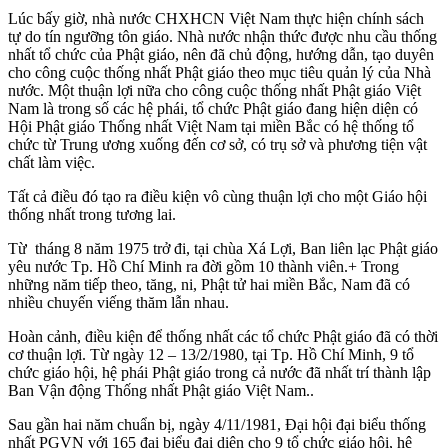
Lúc bấy giờ, nhà nước CHXHCN Việt Nam thực hiện chính sách
tự do tín ngưỡng tôn giáo. Nhà nước nhận thức được nhu cầu thống
nhất tổ chức của Phật giáo, nên đã chủ động, hướng dẫn, tạo duyên
cho công cuộc thống nhất Phật giáo theo mục tiêu quản lý của Nhà
nước. Một thuận lợi nữa cho công cuộc thống nhất Phật giáo Việt
Nam là trong số các hệ phái, tổ chức Phật giáo đang hiện diện có
Hội Phật giáo Thống nhất Việt Nam tại miền Bắc có hệ thống tổ
chức từ Trung ương xuống đến cơ sở, có trụ sở và phương tiện vật
chất làm việc.
Tất cả điều đó tạo ra điều kiện vô cùng thuận lợi cho một Giáo hội
thống nhất trong tương lai.
Từ tháng 8 năm 1975 trở đi, tại chùa Xá Lợi, Ban liên lạc Phật giáo
yêu nước Tp. Hồ Chí Minh ra đời gồm 10 thành viên.+ Trong
những năm tiếp theo, tăng, ni, Phật tử hai miền Bắc, Nam đã có
nhiều chuyến viếng thăm lẫn nhau.
Hoàn cảnh, điều kiện để thống nhất các tổ chức Phật giáo đã có thời
cơ thuận lợi. Từ ngày 12 – 13/2/1980, tại Tp. Hồ Chí Minh, 9 tổ
chức giáo hội, hệ phái Phật giáo trong cả nước đã nhất trí thành lập
Ban Vận động Thống nhất Phật giáo Việt Nam..
Sau gần hai năm chuẩn bị, ngày 4/11/1981, Đại hội đại biểu thống
nhất PGVN với 165 đại biểu đại diện cho 9 tổ chức giáo hội, hệ