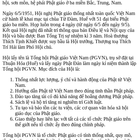
hội, sơn môn, hệ phái Phật giáo ở ba miền Bắc, Trung, Nam.
Ngày 6/5/1951, Hội nghị Phật giáo thống nhất toàn quốc Việt Nam
cử hành lễ khai mạc tại chùa Từ Đàm, Huế với 51 đại biểu Phật
giáo ba miền. Họp luôn trong 4 ngày (từ ngày 6/5 đến ngày 9/5).
Kết quả Hội nghị đã nhất trí thông qua bản Điều lệ và Nội quy của
Hội và bầu được Ban Tổng Trị sự nhiệm kì 3 năm. Hoà thượng
Thích Tịnh Khiết được suy bầu là Hội trưởng, Thượng toạ Thích
Trí Hải làm Phó Hội chủ.
Hội lấy tên là Tổng hội Phật giáo Việt Nam (PGVN), trụ sở đặt tại
Thuận Hóa (Huế) và lấy ngày Phật Đản làm ngày kỉ niệm thành lập
Tổng hội PGVN. Mục đích của Hội là:
Thống nhất lực lượng, ý chí và hành động của Phật tử Việt
Nam.
Hướng dẫn Phật tử Việt Nam theo đúng tinh thần Phật pháp.
Đào tạo tăng tài có đủ khả năng để hoằng dương Phật pháp.
Sách lệ và hộ trì tăng ni nghiêm trì Giới luật.
Tu tạo và bảo tồn các tu viện, các cơ quan văn hóa xã hội
giáo dục của Phật giáo.
Giao thiệp hay liên lạc với tất cả các tổ chức Phật giáo trên
thế giới nếu tổ chức ấy theo đúng chính pháp.
Tổng hội PGVN là tổ chức Phật giáo có tính thống nhất, quy mô,