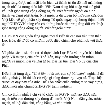
trong sáng được mãi mãi toàn bích và thành trì tín đồ mãi mãi hùng
mạnh nhất là trong điều kiện Việt Nam đang hội nhập với thế giới
và Phật giáo trong cộng đồng người Việt ở nước ngoài đã hình
thành và đang phát triển. Nhà nước ta đã tuyên bố mở rộng cửa đón
Việt kiều về góp phần xây dựng Tổ quốc ngày một hưng thịnh, thiết
nghĩ GHPGVN cũng cần có những bước đi tương ứng đối với Phật
giáo trong cộng đồng người Việt ở ngoài nước.
GHPGVN cũng nên lắng nghe mọi ý kiến từ các nơi trên tinh thần
Lục Hòa, để từ đó có những bước điều chỉnh cho phù hợp với thực
tế.
Về phía các tu sĩ, trên cơ sở thực hành Lục Hòa và truyền bá chính
pháp Vô thượng của đức Thế Tôn, hãy luôn hướng dẫn mình,
người và muôn loài về Đại từ bi, Đại Trí tuệ, Đại Vô uý của chư
Phật.
Đức Phật từng dạy: “
Chế tâm nhất xứ, vạn sự bất biện
”, nghĩa là đã
thống nhất ý chí thì bất cứ việc gì cũng được trọn vẹn cả. Thực hiện
được lời dạy này của đức Thế Tôn chắc chắn chúng ta sẽ xây dựng
được ngôi nhà chung GHPGVN trang nghiêm.
Chỉ có thống nhất ý chí và tổ chức thì PGVN mới tạo được sức
mạnh trên con đường xây dựng đất nước Việt Nam dân giàu, nước
mạnh, xã hội dân chủ, công bằng và văn minh.