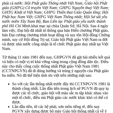
phái cả nước:
Hội Phật giáo Thống nhất Việt Nam, Giáo hội Phật
giáo (GHPG) Cổ truyền Việt Nam; GHPG Nguyên thuỷ Việt Nam;
GHTG Khất sĩ Việt Nam; GHPG Thiên thai Giáo Quán tông; Hội
Phật học Nam Việt; GHPG Việt Nam Thống nhất; Hội Sư sãi yêu
nước miền Tây Nam Bộ, Ban Liên lạc Phật giáo yêu nước thành
phố Hồ Chí Minh.
khai mạc tại chùa Quán Sứ, Hà Nội. Sau 4 ngày
làm việc, Đại hội đã nhất trí thông qua bản Hiến chương Phật giáo,
bản Đại cương chương trình hoạt động và suy tôn Hội đồng Chứng
minh, suy cử Hội đồng Trị sự, Giáo hội Phật giáo Việt Nam ra đời
và được nhà nước công nhận là tổ chức Phật giáo duy nhất tại Việt
Nam.
Từ tháng 11 năm 1981 đến nay, GHPGVN đã gặt hái nhiều kết quả
và hiện có một vị trí khá vững vàng trong cộng đồng dân tộc. Điều
này cho thấy công cuộc thống nhất Phật giáo Việt Nam 1981
(CCTNPGVN) đã đi đúng hướng và trúng ý nguyện của Phật giáo
ba miền. Nó đã thể hiện tính ưu việt trên những mặt sau:
So với các lần thống nhất trước đây thì CCTNPGVN 1981 là
thành công nhất. Lần đầu tiên trong lịch sử PGVN đã quy tụ
được các tổ chức, giáo hội với màu sắc tu tập khác nhau vào
một tổ chức, điều mà Phật giáo các nước khác khó có thể có
được.
Lần đầu tiên, từ các hệ phái, sơn môn riêng rẽ, đến nay
PGVN xây dựng được bộ máy Giáo hội thống nhất cả về ý