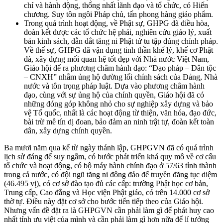
chí và hành động, thống nhất lãnh đạo và tổ chức, có Hiến
chương. Suy tôn ngôi Pháp chủ, tấn phong hàng giáo phẩm.
Trong quá trình hoạt động, về Phật sự, GHPG đã điều hòa,
đoàn kết được các tổ chức hệ phái, nghiên cứu giáo lý, xuất
bản kinh sách, dẫn dắt tăng ni Phật tử tu tập đúng chính pháp.
Về thế sự, GHPG đã vận dụng tinh thần khế lý, khế cơ Phật
đà, xây dựng mối quan hệ tốt đẹp với Nhà nước Việt Nam,
Giáo hội để ra phương châm hành đạo: “Đạo pháp – Dân tộc
– CNXH” nhằm ủng hộ đường lối chính sách của Đảng, Nhà
nước và tôn trọng pháp luật. Dựa vào phương châm hành
đạo, cùng với sự ủng hộ của chính quyền, Giáo hội đã có
những đóng góp không nhỏ cho sự nghiệp xây dựng và bảo
vệ Tổ quốc, nhất là các hoạt động từ thiện, văn hóa, đạo đức,
bài trừ mê tín dị đoan, bảo đảm an ninh trật tự, đoàn kết toàn
dân, xây dựng chính quyền.
Ba mươi năm qua kể từ ngày thánh lập, GHPGVN đã có quá trình
lịch sử đáng để suy ngẫm, có bước phát triển khá quy mô về cơ cấu
tổ chức và hoạt động, có bộ máy hành chính đạo ở 57/63 tỉnh thành
trong cả nước, có đội ngũ tăng ni đông đảo để truyền đăng tục diệm
(46.495 vị), có cơ sở đào tạo đủ các cấp: trường Phật học cơ bản,
Trung cấp, Cao đẳng và Học viện Phật giáo, có trên 14.000 cơ sở
thờ tự. Điều này đặt cơ sở cho bước tiến tiếp theo của Giáo hội.
Nhưng vấn đề đặt ra là GHPGVN cần phải làm gì để phát huy cao
nhất tính ưu việt của mình và cần phải làm gì hơn nữa để lí tưởng