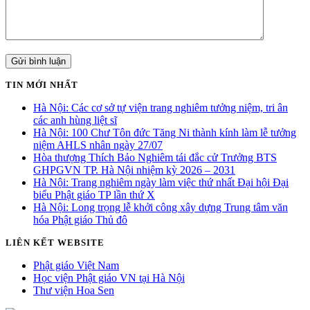
TIN MỚI NHẤT
Hà Nội: Các cơ sở tự viện trang nghiêm tưởng niệm, tri ân
các anh hùng liệt sĩ
Hà Nội: 100 Chư Tôn đức Tăng Ni thành kính làm lễ tưởng
niệm AHLS nhân ngày 27/07
Hòa thượng Thích Bảo Nghiêm tái đắc cử Trưởng BTS
GHPGVN TP. Hà Nội nhiệm kỳ 2026 – 2031
Hà Nội: Trang nghiêm ngày làm việc thứ nhất Đại hội Đại
biểu Phật giáo TP lần thứ X
Hà Nội: Long trọng lễ khởi công xây dựng Trung tâm văn
hóa Phật giáo Thủ đô
LIÊN KẾT WEBSITE
Phật giáo Việt Nam
Học viện Phật giáo VN tại Hà Nội
Thư viện Hoa Sen