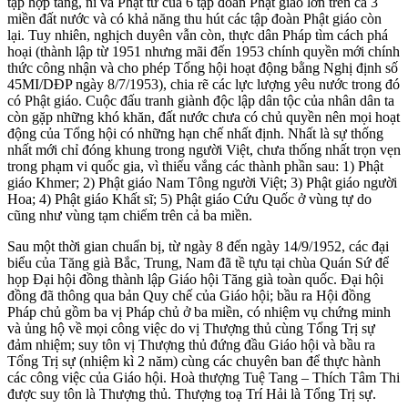
tập hợp tăng, ni và Phật tử của 6 tập đoàn Phật giáo lớn trên cả 3
miền đất nước và có khả năng thu hút các tập đoàn Phật giáo còn
lại. Tuy nhiên, nghịch duyên vẫn còn, thực dân Pháp tìm cách phá
hoại (thành lập từ 1951 nhưng mãi đến 1953 chính quyền mới chính
thức công nhận và cho phép Tổng hội hoạt động bằng Nghị định số
45MI/DĐP ngày 8/7/1953), chia rẽ các lực lượng yêu nước trong đó
có Phật giáo. Cuộc đấu tranh giành độc lập dân tộc của nhân dân ta
còn gặp những khó khăn, đất nước chưa có chủ quyền nên mọi hoạt
động của Tổng hội có những hạn chế nhất định. Nhất là sự thống
nhất mới chỉ đóng khung trong người Việt, chưa thống nhất trọn vẹn
trong phạm vi quốc gia, vì thiếu vắng các thành phần sau: 1) Phật
giáo Khmer; 2) Phật giáo Nam Tông người Việt; 3) Phật giáo người
Hoa; 4) Phật giáo Khất sĩ; 5) Phật giáo Cứu Quốc ở vùng tự do
cũng như vùng tạm chiếm trên cả ba miền.
Sau một thời gian chuẩn bị, từ ngày 8 đến ngày 14/9/1952, các đại
biểu của Tăng già Bắc, Trung, Nam đã tề tựu tại chùa Quán Sứ để
họp Đại hội đồng thành lập Giáo hội Tăng già toàn quốc. Đại hội
đồng đã thông qua bản Quy chế của Giáo hội; bầu ra Hội đồng
Pháp chủ gồm ba vị Pháp chủ ở ba miền, có nhiệm vụ chứng minh
và ủng hộ về mọi công việc do vị Thượng thủ cùng Tổng Trị sự
đảm nhiệm; suy tôn vị Thượng thủ đứng đầu Giáo hội và bầu ra
Tổng Trị sự (nhiệm kì 2 năm) cùng các chuyên ban để thực hành
các công việc của Giáo hội. Hoà thượng Tuệ Tang – Thích Tâm Thi
được suy tôn là Thượng thủ. Thượng toạ Trí Hải là Tổng Trị sự.