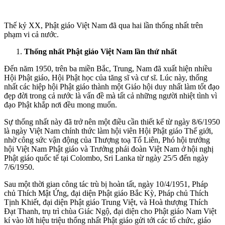
Thế kỷ XX, Phật giáo Việt Nam đã qua hai lần thống nhất trên
phạm vi cả nước.
Thống nhất Phật giáo Việt Nam lần thứ nhất
Đến năm 1950, trên ba miền Bắc, Trung, Nam đã xuất hiện nhiều
Hội Phật giáo, Hội Phật học của tăng sĩ và cư sĩ. Lúc này, thống
nhất các hiệp hội Phật giáo thành một Giáo hội duy nhất làm tốt đạo
đẹp đời trong cả nước là vấn đề mà tất cả những người nhiệt tình vì
đạo Phật khắp nơi đều mong muốn.
Sự thống nhất này đã trở nên một điều cần thiết kể từ ngày 8/6/1950
là ngày Việt Nam chính thức làm hội viên Hội Phật giáo Thế giới,
nhờ công sức vận động của Thượng toạ Tố Liên, Phó hội trưởng
hội Việt Nam Phật giáo và Trưởng phái đoàn Việt Nam ở hội nghị
Phật giáo quốc tế tại Colombo, Sri Lanka từ ngày 25/5 đến ngày
7/6/1950.
Sau một thời gian công tác trù bị hoàn tất, ngày 10/4/1951, Pháp
chủ Thích Mật Ứng, đại diện Phật giáo Bắc Kỳ, Pháp chủ Thích
Tịnh Khiết, đại diện Phật giáo Trung Việt, và Hoà thượng Thích
Đạt Thanh, trụ trì chùa Giác Ngộ, đại diện cho Phật giáo Nam Việt
kí vào lời hiệu triệu thống nhất Phật giáo gửi tới các tổ chức, giáo