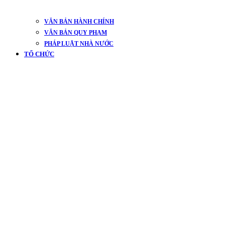
VĂN BẢN HÀNH CHÍNH
VĂN BẢN QUY PHẠM
PHÁP LUẬT NHÀ NƯỚC
TỔ CHỨC