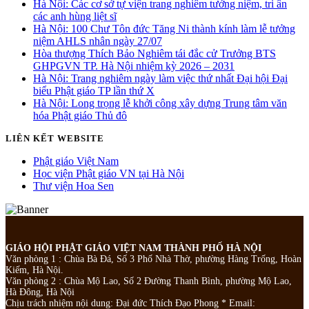
Hà Nội: Các cơ sở tự viện trang nghiêm tưởng niệm, tri ân
các anh hùng liệt sĩ
Hà Nội: 100 Chư Tôn đức Tăng Ni thành kính làm lễ tưởng
niệm AHLS nhân ngày 27/07
Hòa thượng Thích Bảo Nghiêm tái đắc cử Trưởng BTS
GHPGVN TP. Hà Nội nhiệm kỳ 2026 – 2031
Hà Nội: Trang nghiêm ngày làm việc thứ nhất Đại hội Đại
biểu Phật giáo TP lần thứ X
Hà Nội: Long trọng lễ khởi công xây dựng Trung tâm văn
hóa Phật giáo Thủ đô
LIÊN KẾT WEBSITE
Phật giáo Việt Nam
Học viện Phật giáo VN tại Hà Nội
Thư viện Hoa Sen
GIÁO HỘI PHẬT GIÁO VIỆT NAM THÀNH PHỐ HÀ NỘI
Văn phòng 1 : Chùa Bà Đá, Số 3 Phố Nhà Thờ, phường Hàng Trống, Hoàn
Kiếm, Hà Nội.
Văn phòng 2 : Chùa Mộ Lao, Số 2 Đường Thanh Bình, phường Mộ Lao,
Hà Đông, Hà Nội
Chịu trách nhiệm nội dung: Đại đức Thích Đạo Phong * Email: