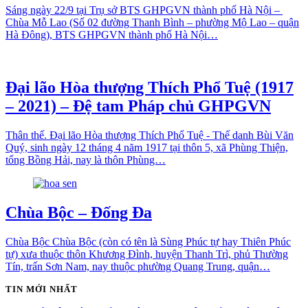
Sáng ngày 22/9 tại Trụ sở BTS GHPGVN thành phố Hà Nội –
Chùa Mỗ Lao (Số 02 đường Thanh Bình – phường Mộ Lao – quận
Hà Đông), BTS GHPGVN thành phố Hà Nội…
Đại lão Hòa thượng Thích Phổ Tuệ (1917
– 2021) – Đệ tam Pháp chủ GHPGVN
Thân thế. Đại lão Hòa thượng Thích Phổ Tuệ - Thế danh Bùi Văn
Quý, sinh ngày 12 tháng 4 năm 1917 tại thôn 5, xã Phùng Thiện,
tổng Bồng Hải, nay là thôn Phùng…
Chùa Bộc – Đống Đa
Chùa Bộc Chùa Bộc (còn có tên là Sùng Phúc tự hay Thiên Phúc
tự) xưa thuộc thôn Khương Đình, huyện Thanh Trì, phủ Thường
Tín, trấn Sơn Nam, nay thuộc phường Quang Trung, quận…
TIN MỚI NHẤT