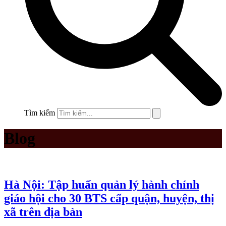
Tìm kiếm
Blog
Hà Nội: Tập huấn quản lý hành chính
giáo hội cho 30 BTS cấp quận, huyện, thị
xã trên địa bàn