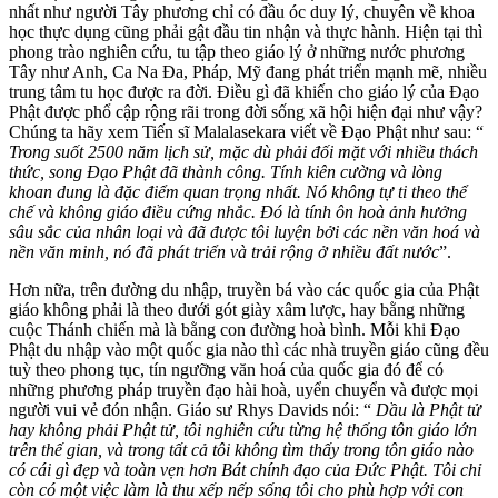
nhất như người Tây phương chỉ có đầu óc duy lý, chuyên về khoa
học thực dụng cũng phải gật đầu tin nhận và thực hành. Hiện tại thì
phong trào nghiên cứu, tu tập theo giáo lý ở những nước phương
Tây như Anh, Ca Na Đa, Pháp, Mỹ đang phát triển mạnh mẽ, nhiều
trung tâm tu học được ra đời. Điều gì đã khiến cho giáo lý của Đạo
Phật được phổ cập rộng rãi trong đời sống xã hội hiện đại như vậy?
Chúng ta hãy xem Tiến sĩ Malalasekara viết về Đạo Phật như sau: “
Trong suốt 2500 năm lịch sử, mặc dù phải đối mặt với nhiều thách
thức, song Đạo Phật đã thành công. Tính kiên cường và lòng
khoan dung là đặc điểm quan trọng nhất. Nó không tự ti theo thể
chế và không giáo điều cứng nhắc. Đó là tính ôn hoà ảnh hưởng
sâu sắc của nhân loại và đã được tôi luyện bởi các nền văn hoá và
nền văn minh, nó đã phát triển và trải rộng ở nhiều đất nước
”.
Hơn nữa, trên đường du nhập, truyền bá vào các quốc gia của Phật
giáo không phải là theo dưới gót giày xâm lược, hay bằng những
cuộc Thánh chiến mà là bằng con đường hoà bình. Mỗi khi Đạo
Phật du nhập vào một quốc gia nào thì các nhà truyền giáo cũng đều
tuỳ theo phong tục, tín ngưỡng văn hoá của quốc gia đó để có
những phương pháp truyền đạo hài hoà, uyển chuyển và được mọi
người vui vẻ đón nhận. Giáo sư Rhys Davids nói: “
Dầu là Phật tử
hay không phải Phật tử, tôi nghiên cứu từng hệ thống tôn giáo lớn
trên thế gian, và trong tất cả tôi không tìm thấy trong tôn giáo nào
có cái gì đẹp và toàn vẹn hơn Bát chính đạo của Đức Phật. Tôi chỉ
còn có một việc làm là thu xếp nếp sống tôi cho phù hợp với con