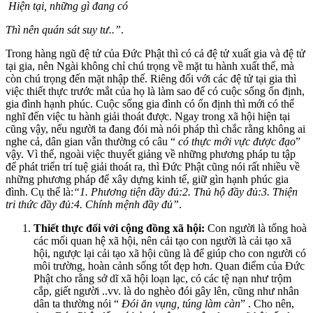
Hiện tại, những gì đang có
Thì nên quán sát suy tư..”
.
Trong hàng ngũ đệ tử của Đức Phật thì có cả đệ tử xuất gia và đệ tử
tại gia, nên Ngài không chỉ chú trọng về mặt tu hành xuất thế, mà
còn chú trọng đến mặt nhập thế. Riêng đối với các đệ tử tại gia thì
việc thiết thực trước mắt của họ là làm sao để có cuộc sống ổn định,
gia đình hạnh phúc. Cuộc sống gia đình có ổn định thì mới có thể
nghĩ đến việc tu hành giải thoát được. Ngay trong xã hội hiện tại
cũng vậy, nếu người ta đang đói mà nói pháp thì chắc rằng không ai
nghe cả, dân gian vẫn thường có câu “
có thực mới vực được đạo
”
vậy. Vì thế, ngoài việc thuyết giảng về những phương pháp tu tập
để phát triển trí tuệ giải thoát ra, thì Đức Phật cũng nói rất nhiều về
những phương pháp để xây dựng kinh tế, giữ gìn hạnh phúc gia
đình. Cụ thể là:
“1. Phương tiện đầy đủ:2. Thủ hộ đầy đủ:3. Thiện
tri thức đầy đủ:4. Chính mệnh đầy đủ”
.
Thiết thực đối với cộng đồng xã hội:
Con người là tổng hoà
các mối quan hệ xã hội, nên cải tạo con người là cải tạo xã
hội, ngược lại cải tạo xã hội cũng là để giúp cho con người có
môi trường, hoàn cảnh sống tốt đẹp hơn. Quan điểm của Đức
Phật cho rằng sở dĩ xã hội loạn lạc, có các tệ nạn như trộm
cắp, giết người ..vv. là do nghèo đói gây lên, cũng như nhân
dân ta thường nói “
Đói ăn vụng, túng làm càn
” . Cho nên,