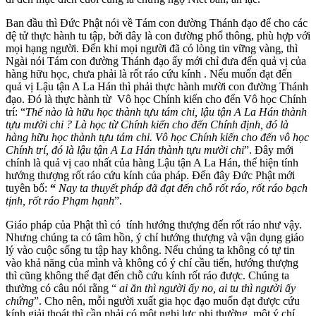
Ban đầu thì Đức Phật nói về Tám con đường Thánh đạo để cho các
đệ tử thực hành tu tập, bởi đây là con đường phổ thông, phù hợp với
mọi hạng người. Đến khi mọi người đã có lòng tin vững vàng, thì
Ngài nói Tám con đường Thánh đạo ấy mới chỉ đưa đến quả vị của
hàng hữu học, chưa phải là rốt ráo cứu kính . Nếu muốn đạt đến
quả vị Lậu tận A La Hán thì phải thực hành mười con đường Thánh
đạo. Đó là thực hành từ Vô học Chính kiến cho đến Vô học Chính
trí: “
Thế nào là hữu học thành tựu tám chi, lậu tận A La Hán thành
tựu mười chi ? Là học từ Chính kiến cho đến Chính định, đó là
hàng hữu học thành tựu tám chi. Vô học Chính kiến cho đến vô học
Chính trí, đó là lậu tận A La Hán thành tựu mười chi
”. Đây mới
chính là quả vị cao nhất của hàng Lậu tận A La Hán, thể hiện tính
hướng thượng rốt ráo cứu kính của pháp. Đến đây Đức Phật mới
tuyên bố:
“
Nay ta thuyết pháp đã đạt đến chỗ rốt ráo, rốt ráo bạch
tịnh, rốt ráo Phạm hạnh
”.
Giáo pháp của Phật thì có tính hướng thượng đến rốt ráo như vậy.
Nhưng chúng ta có tâm hồn, ý chí hướng thượng và vận dụng giáo
lý vào cuộc sống tu tập hay không. Nếu chúng ta không có tự tin
vào khả năng của mình và không có ý chí cầu tiến, hướng thượng
thì cũng không thể đạt đến chỗ cứu kính rốt ráo được. Chúng ta
thường có câu nói rằng “
ai ăn thì người ấy no, ai tu thì người ấy
chứng
”. Cho nên, mỗi người xuất gia học đạo muốn đạt được cứu
kính giải thoát thì cần phải có một nghị lực phi thường, một ý chí