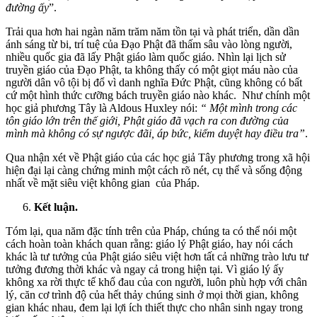
đường ấy
”.
Trải qua hơn hai ngàn năm trăm năm tồn tại và phát triển, dần dần
ánh sáng từ bi, trí tuệ của Đạo Phật đã thấm sâu vào lòng người,
nhiều quốc gia đã lấy Phật giáo làm quốc giáo. Nhìn lại lịch sử
truyền giáo của Đạo Phật, ta không thấy có một giọt máu nào của
người dân vô tội bị đổ vì danh nghĩa Đức Phật, cũng không có bất
cứ một hình thức cưỡng bách truyền giáo nào khác. Như chính một
học giả phương Tây là Aldous Huxley nói:
“ Một mình trong các
tôn giáo lớn trên thế giới, Phật giáo đã vạch ra con đường của
mình mà không có sự ngược đãi, áp bức, kiểm duyệt hay điều tra”
.
Qua nhận xét về Phật giáo của các học giả Tây phương trong xã hội
hiện đại lại càng chứng minh một cách rõ nét, cụ thể và sống động
nhất về mặt siêu việt không gian của Pháp.
Kết luận.
Tóm lại, qua năm đặc tính trên của Pháp, chúng ta có thể nói một
cách hoàn toàn khách quan rằng: giáo lý Phật giáo, hay nói cách
khác là tư tưởng của Phật giáo siêu việt hơn tất cả những trào lưu tư
tưởng đương thời khác và ngay cả trong hiện tại. Vì giáo lý ấy
không xa rời thực tế khổ đau của con người, luôn phù hợp với chân
lý, căn cơ trình độ của hết thảy chúng sinh ở mọi thời gian, không
gian khác nhau, đem lại lợi ích thiết thực cho nhân sinh ngay trong