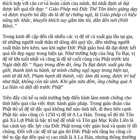
thích hợp với căn cơ và hoàn cảnh của mình, thì nhất định sẽ đạt
được kết quả tốt đẹp: “
Giáo Pháp mà Đức Thế Tôn khéo giảng dạy
và được truyền bá đầy đủ là để tự chứng ngộ, là Giáo pháp có hiệu
năng tức khắc, khuyến khích suy gẫm tìm tòi, dẫn đến nơi (Niết
Bàn)
..”
Trong kinh đề cập đến rất nhiều các vị đệ tử cả xuất gia lẫn tại gia,
từ những người xuất thân từ dòng dõi quý tộc, đến những người
xuất thân hèn kém, sau khi nghe Đức Phật giáo hoá đã đạt được kết
quả tốt đẹp ngay trong hiện tại. Như trường hợp của ông Tu Bạt, vị
đệ tử lớn tuổi nhất và cũng là đệ tử cuối cùng của Phật trước khi
Ngài diệt độ: “
Ngay trong đêm đó, ông Tu Bạt được xuất gia thụ
giới, thanh tịnh tu hành, tự mình chứng ngộ ngay trong hiện tại,
sinh tử đã hết, Phạm hạnh đã thành, việc làm đã xong, được trí tuệ
như thật, không còn tái sinh. Khi gần nửa đêm, ông chứng quả A
La Hán và diệt độ trước Phật
”
Trên đây chỉ kể ra một trường hợp điển hình làm minh chứng cho
tính hiệu quả của việc thực hành giáo pháp. Trong giáo đoàn của
Phật thì số đệ tử đắc quả không thể nào tính hết, đi theo bên cạnh
Phật lúc nào cũng có 1250 vị đệ tử A La Hán. Trong số đó thì Tôn
giả Xá Lợi Phất là bậc trí tuệ đệ nhất và Tôn giả Mục Kiền Liên là
hai cánh tay đắc lực của Đức Phật trong việc giáo hoá và quản lý đồ
chúng. Đối với các đệ tử tại gia thì Đức Phật nói rằng họ cũng có
thể tu tập đạt đến quả vị cao nhất là A La Hán, nhưng thông thường