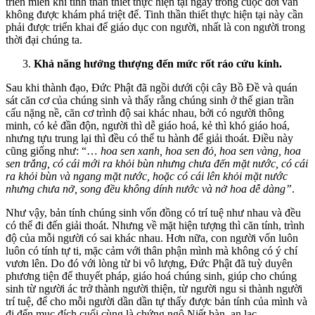
triền miên khi tinh thần thiết thực hiện tại ngay trong cuộc đời vẫn
không được khám phá triệt để. Tinh thần thiết thực hiện tại này cần
phải được triển khai để giáo dục con người, nhất là con người trong
thời đại chúng ta.
Khả năng hướng thượng đến mức rốt ráo cứu kính.
Sau khi thành đạo, Đức Phật đã ngồi dưới cội cây Bồ Đề và quán
sát căn cơ của chúng sinh và thấy rằng chúng sinh ở thế gian trần
cấu nặng nề, căn cơ trình độ sai khác nhau, bởi có người thông
minh, có kẻ đần độn, người thì dễ giáo hoá, kẻ thì khó giáo hoá,
nhưng tựu trung lại thì đều có thể tu hành để giải thoát. Điều này
cũng giống như: “…
hoa sen xanh, hoa sen đỏ, hoa sen vàng, hoa
sen trắng, có cái mới ra khỏi bùn nhưng chưa đến mặt nước, có cái
ra khỏi bùn và ngang mặt nước, hoặc có cái lên khỏi mặt nước
nhưng chưa nở, song đều không dính nước và nở hoa dễ dàng”
.
Như vậy, bản tính chúng sinh vốn đồng có trí tuệ như nhau và đều
có thể đi đến giải thoát. Nhưng về mặt hiện tượng thì căn tính, trình
độ của mỗi người có sai khác nhau. Hơn nữa, con người vốn luôn
luôn có tính tự ti, mặc cảm với thân phận mình mà không có ý chí
vươn lên. Do đó với lòng từ bi vô lượng, Đức Phật đã tuỳ duyên
phương tiện để thuyết pháp, giáo hoá chúng sinh, giúp cho chúng
sinh từ người ác trở thành người thiện, từ người ngu si thành người
trí tuệ, để cho mỗi người dần dần tự thấy được bản tính của mình và
đi đến mục đích cuối cùng là chứng ngộ Niết bàn, an lạc.