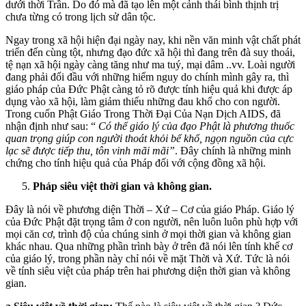
dưới thời Trần. Do đó mà đã tạo lên một cảnh thái bình thịnh trị
chưa từng có trong lịch sử dân tộc.
Ngay trong xã hội hiện đại ngày nay, khi nền văn minh vật chất phát
triển đến cùng tột, nhưng đạo đức xã hội thì đang trên đà suy thoái,
tệ nạn xã hội ngày càng tăng như ma tuý, mại dâm ..vv. Loài người
đang phải đối đầu với những hiểm nguy do chính mình gây ra, thì
giáo pháp của Đức Phật càng tỏ rõ được tính hiệu quả khi được áp
dụng vào xã hội, làm giảm thiểu những đau khổ cho con người.
Trong cuốn Phật Giáo Trong Thời Đại Của Nạn Dịch AIDS, đã
nhận định như sau: “
Có thể giáo lý của đạo Phật là phương thuốc
quan trọng giúp con người thoát khỏi bể khổ, ngọn nguồn của cực
lạc sẽ được tiếp thu, tôn vinh mãi mãi”
. Đây chính là những minh
chứng cho tính hiệu quả của Pháp đối với cộng đồng xã hội.
Pháp siêu việt thời gian và không gian.
Đây là nói về phương diện Thời – Xứ – Cơ của giáo Pháp. Giáo lý
của Đức Phật đặt trọng tâm ở con người, nên luôn luôn phù hợp với
mọi căn cơ, trình độ của chúng sinh ở mọi thời gian và không gian
khác nhau. Qua những phần trình bày ở trên đã nói lên tính khế cơ
của giáo lý, trong phần này chỉ nói về mặt Thời và Xứ. Tức là nói
về tính siêu việt của pháp trên hai phương diện thời gian và không
gian.