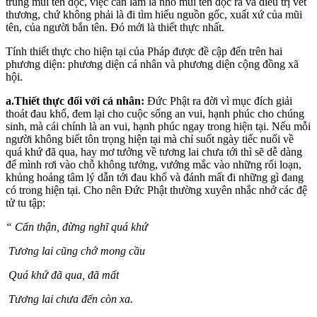
trúng mũi tên độc, việc cần làm là nhổ mũi tên độc ra và điều trị vết
thương, chứ không phải là đi tìm hiểu nguồn gốc, xuất xứ của mũi
tên, của người bắn tên. Đó mới là thiết thực nhất.
Tính thiết thực cho hiện tại của Pháp được đề cập đến trên hai
phương diện: phương diện cá nhân và phương diện cộng đồng xã
hội.
a.Thiết thực đối với cá nhân:
Đức Phật ra đời vì mục đích giải
thoát đau khổ, đem lại cho cuộc sống an vui, hạnh phúc cho chúng
sinh, mà cái chính là an vui, hạnh phúc ngay trong hiện tại. Nếu mỗi
người không biết tôn trọng hiện tại mà chỉ suốt ngày tiếc nuối về
quá khứ đã qua, hay mơ tưởng về tương lai chưa tới thì sẽ dễ dàng
để mình rơi vào chỗ không tưởng, vướng mắc vào những rối loạn,
khủng hoảng tâm lý dẫn tới đau khổ và đánh mất đi những gì đang
có trong hiện tại. Cho nên Đức Phật thường xuyên nhắc nhở các đệ
tử tu tập:
“ Cẩn thận, đừng nghĩ quá khứ
Tương lai cũng chớ mong cầu
Quá khứ đã qua, đã mất
Tương lai chưa đến còn xa.