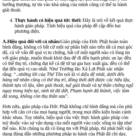
hướng thượng, tự tin vào khả năng của mình cũng có thể tu hành
giải thoát.
Thực hành có hiệu quả tức thời:
Đây là nói về kết quả thực
hành giáo pháp. Tính hiệu quả của pháp đề cập đến hai
phương diện.
A.Hiệu quả đối với cá nhân:
Giáo pháp của Đức Phật hoàn toàn
bình đẳng, không có bất cứ một sự phân biệt nào trên tất cả mọi góc
độ, cả về vấn đề quả vị tu chứng, bất cứ một người nào có lòng tin
với giáo pháp, muốn thoát khỏi đau để đi đến hạnh phúc an lạc đều
có thể thụ trì, chứng đạt kể cả đệ tử tại gia hay xuất gia, đều có thể
đạt đến quả vị cao nhất. Như Trưởng lão Xá Lợi Phất xác nhận
rằng:
“..những lời của Thế Tôn nói là vi diệu đệ nhất, dưới đến
hàng nữ nhân cũng có thể thụ trì, đồng thời dứt được các hữu lậu,
thành tựu vô lậu, tâm giải thoát, tuệ giải thoát và tự thân chứng ngộ
ngay trong hiện tại, sinh tử đã dứt, Phạm hạnh đã thành, việc làm
đã xong, không còn thụ thân sau
”.
Hơn nữa, giáo pháp của Đức Phật không chỉ bình đẳng mà còn phù
hợp với căn cơ của mọi hạng người, trong mọi điều kiện hoàn cảnh
khác nhau. Tuy nhiên, hiệu quả của việc thực hành giáo pháp còn
tuỳ thuộc vào sự vận dụng của mỗi người vào cuộc sống tu tập như
thế nào. Khi chúng ta đã có lòng tin với Phật pháp, thì phải biết vận
dụng đúng đắn những phương pháp tu hành của Phật đã chỉ dạy,