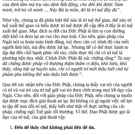
của định tâm mà trụ vào định Bất động, cho đến khi được Tam
minh, trừ bỏ vô minh … Này Bà la môn, đó là trí tuệ đầy đủ”
.
Như vậy, chúng ta đã phân biệt thế nào là trí tuệ thế gian, thế nào trí
tuệ xuất thế gian và hiểu được trí tuệ được đề cập đến ở đây là trí tuệ
xuất thế gian. Mục đích ra đời của Đức Phật là tìm ra con đường
diệt khổ và đem lại an vui cho mọi loài. Cho nên, giáo pháp của
Ngài nói ra hoàn toàn bình đẳng, tuỳ theo căn cơ, trình độ của mỗi
người lĩnh hội, mà đều được lợi lạc. Nhưng để có thể thực hành tu
tập đạt đến chỗ hạnh phúc rốt ráo, chân thực thì chỉ có trí tuệ là
phương tiện duy nhất. Chính Đức Phật đã xác chứng rằng:“
Ta nay
đã chứng được pháp vô thượng thậm thâm vi diệu, khó hiểu, khó
thấy, vắng bặt sự huyên náo, chỉ có người trí mới thấu biết chứ kẻ
phàm phu không thể nào thấu biết được”
.
Qua lời xác nhận trên của Đức Phật, chúng ta thấy vai trò của người
có trí và vai trò của trí tuệ giữ vai trò then chốt trong mọi lời dạy của
Ngài. Cho nên, đối với giáo pháp của Đức Phật, nếu chúng ta muốn
đạt được mục đích giải thoát an lạc thì không có gì ngoài việc nỗ lực
tu tập để trau dồi trí tuệ, thấy biết như thật về thực tướng của các
pháp, chứng ngộ Tuệ giác tối thượng. Vì thế, Đạo Phật được gọi là
đạo của trí tuệ, của giải thoát vậy.
Đến để thấy chứ không phải đến để tin.