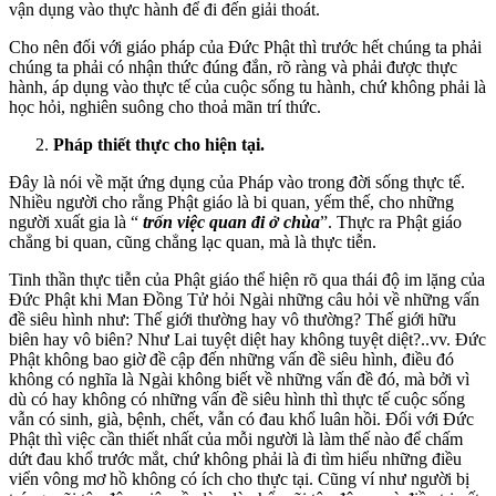
vận dụng vào thực hành để đi đến giải thoát.
Cho nên đối với giáo pháp của Đức Phật thì trước hết chúng ta phải
chúng ta phải có nhận thức đúng đắn, rõ ràng và phải được thực
hành, áp dụng vào thực tế của cuộc sống tu hành, chứ không phải là
học hỏi, nghiên suông cho thoả mãn trí thức.
Pháp thiết thực cho hiện tại.
Đây là nói về mặt ứng dụng của Pháp vào trong đời sống thực tế.
Nhiều người cho rằng Phật giáo là bi quan, yếm thế, cho những
người xuất gia là “
trốn việc quan đi ở chùa
”. Thực ra Phật giáo
chẳng bi quan, cũng chẳng lạc quan, mà là thực tiễn.
Tinh thần thực tiễn của Phật giáo thể hiện rõ qua thái độ im lặng của
Đức Phật khi Man Đồng Tử hỏi Ngài những câu hỏi về những vấn
đề siêu hình như: Thế giới thường hay vô thường? Thế giới hữu
biên hay vô biên? Như Lai tuyệt diệt hay không tuyệt diệt?..vv. Đức
Phật không bao giờ đề cập đến những vấn đề siêu hình, điều đó
không có nghĩa là Ngài không biết về những vấn đề đó, mà bởi vì
dù có hay không có những vấn đề siêu hình thì thực tế cuộc sống
vẫn có sinh, già, bệnh, chết, vẫn có đau khổ luân hồi. Đối với Đức
Phật thì việc cần thiết nhất của mỗi người là làm thế nào để chấm
dứt đau khổ trước mắt, chứ không phải là đi tìm hiểu những điều
viển vông mơ hồ không có ích cho thực tại. Cũng ví như người bị