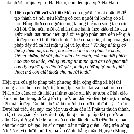
là đạt được từ quả vị Tu Đà Hoàn, cho đến quả vị A Na Hàm.
Hiệu quả đối với xã hội:
Mỗi con người là một nhân tố để
tạo thành xã hội, nếu không có con người thì không có xã
hội. Đồng thời con người cũng không thể nào sống tách rời
xã hội. Cho nên, mỗi cá nhân thực hành theo giáo pháp của
Đức Phật, đạt được hiệu quả tốt sẽ góp phần đưa đến kết quả
tốt đẹp cho xã hội. Đó chính là hiệu quả, công dụng của giáo
pháp đầy đủ cả hai mặt tự lợi và lợi tha:
“ Không những có
thể tự điều phục mình, mà còn có thể điều phục kẻ khác,
không những tự dứt phiền não cho mình, mà còn dứt phiền
não cho kẻ khác, không những tự mình qua đến bờ giác mà
còn độ người qua đến bờ giác, không những tự mình giải
thoát mà còn giải thoát cho người khác
”
.
Hiệu quả của giáo pháp trên phương diện cộng đồng xã hội thì
chúng ta có thể thấy thực tế, trong lịch sử tồn tại và phát triển của
Phật giáo cũng có rất nhiều những quốc gia lấy tư tưởng Phật giáo
làm chủ đạo trong đường lối trị nước an dân và đều đạt được những
kết quả tốt đẹp. Cụ thể như xã hội nước ta dưới thời đại Lý – Trần.
Dưới hai triều đại này, các bậc vua chúa đều là Phật tử thuần thành,
tu tập theo giáo lý của Đức Phật, dùng chính pháp để trị nước an
dân. Gây dựng được lòng tin của nhân dân đối với triều đình, toàn
dân tộc đoàn kết tạo lên sức mạnh đánh thắng quân Tống trên sông
Như Nguyệt dưới thới Lý, ba lần đánh thắng quân Nguyên Mông