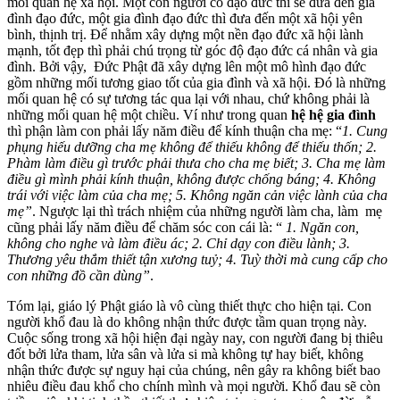
mối quan hệ xã hội. Một con người có đạo đức thì sẽ đưa đến gia
đình đạo đức, một gia đình đạo đức thì đưa đến một xã hội yên
bình, thịnh trị. Để nhằm xây dựng một nền đạo đức xã hội lành
mạnh, tốt đẹp thì phải chú trọng từ góc độ đạo đức cá nhân và gia
đình. Bởi vậy, Đức Phật đã xây dựng lên một mô hình đạo đức
gồm những mối tương giao tốt của gia đình và xã hội. Đó là những
mối quan hệ có sự tương tác qua lại với nhau, chứ không phải là
những mối quan hệ một chiều. Ví như trong quan
hệ hệ gia đình
thì phận làm con phải lấy năm điều để kính thuận cha mẹ: “
1. Cung
phụng hiếu dưỡng cha mẹ không để thiếu không để thiếu thốn; 2.
Phàm làm điều gì trước phải thưa cho cha mẹ biết; 3. Cha mẹ làm
điều gì mình phải kính thuận, không được chống báng; 4. Không
trái với việc làm của cha mẹ; 5. Không ngăn cản việc lành của cha
mẹ”
. Ngược lại thì trách nhiệm của những người làm cha, làm mẹ
cũng phải lấy năm điều để chăm sóc con cái là: “
1. Ngăn con,
không cho nghe và làm điều ác; 2. Chỉ dạy con điều lành; 3.
Thương yêu thắm thiết tận xương tuỷ; 4. Tuỳ thời mà cung cấp cho
con những đồ cần dùng”
.
Tóm lại, giáo lý Phật giáo là vô cùng thiết thực cho hiện tại. Con
người khổ đau là do không nhận thức được tầm quan trọng này.
Cuộc sống trong xã hội hiện đại ngày nay, con người đang bị thiêu
đốt bởi lửa tham, lửa sân và lửa si mà không tự hay biết, không
nhận thức được sự nguy hại của chúng, nên gây ra không biết bao
nhiêu điều đau khổ cho chính mình và mọi người. Khổ đau sẽ còn