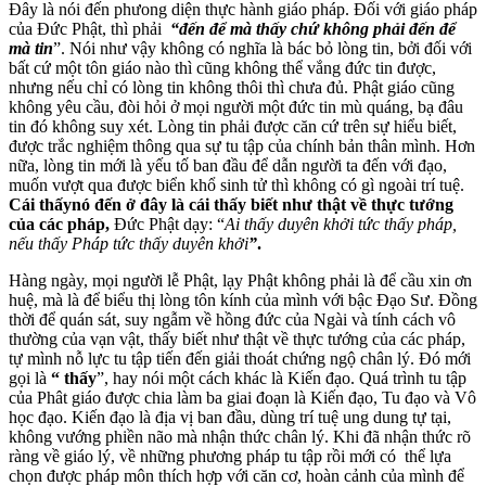
Đây là nói đến phưong diện thực hành giáo pháp. Đối với giáo pháp
của Đức Phật, thì phải
“đến để mà thấy chứ không phải đến để
mà tin
”. Nói như vậy không có nghĩa là bác bỏ lòng tin, bởi đối với
bất cứ một tôn giáo nào thì cũng không thể vắng đức tin được,
nhưng nếu chỉ có lòng tin không thôi thì chưa đủ. Phật giáo cũng
không yêu cầu, đòi hỏi ở mọi người một đức tin mù quáng, bạ đâu
tin đó không suy xét. Lòng tin phải được căn cứ trên sự hiểu biết,
được trắc nghiệm thông qua sự tu tập của chính bản thân mình. Hơn
nữa, lòng tin mới là yếu tố ban đầu để dẫn người ta đến với đạo,
muốn vượt qua được biển khổ sinh tử thì không có gì ngoài trí tuệ.
Cái thấynó đến ở đây là cái thấy biết như thật về thực tướng
của các pháp,
Đức Phật dạy: “
Ai thấy duyên khởi tức thấy pháp,
nếu thấy Pháp tức thấy duyên khởi
”
.
Hàng ngày, mọi người lễ Phật, lạy Phật không phải là để cầu xin ơn
huệ, mà là để biểu thị lòng tôn kính của mình với bậc Đạo Sư. Đồng
thời để quán sát, suy ngẫm về hồng đức của Ngài và tính cách vô
thường của vạn vật, thấy biết như thật về thực tướng của các pháp,
tự mình nỗ lực tu tập tiến đến giải thoát chứng ngộ chân lý. Đó mới
gọi là
“ thấy
”, hay nói một cách khác là Kiến đạo. Quá trình tu tập
của Phât giáo được chia làm ba giai đoạn là Kiến đạo, Tu đạo và Vô
học đạo. Kiến đạo là địa vị ban đầu, dùng trí tuệ ung dung tự tại,
không vướng phiền não mà nhận thức chân lý. Khi đã nhận thức rõ
ràng về giáo lý, về những phương pháp tu tập rồi mới có thể lựa
chọn được pháp môn thích hợp với căn cơ, hoàn cảnh của mình để