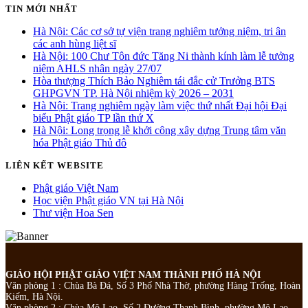
TIN MỚI NHẤT
Hà Nội: Các cơ sở tự viện trang nghiêm tưởng niệm, tri ân
các anh hùng liệt sĩ
Hà Nội: 100 Chư Tôn đức Tăng Ni thành kính làm lễ tưởng
niệm AHLS nhân ngày 27/07
Hòa thượng Thích Bảo Nghiêm tái đắc cử Trưởng BTS
GHPGVN TP. Hà Nội nhiệm kỳ 2026 – 2031
Hà Nội: Trang nghiêm ngày làm việc thứ nhất Đại hội Đại
biểu Phật giáo TP lần thứ X
Hà Nội: Long trọng lễ khởi công xây dựng Trung tâm văn
hóa Phật giáo Thủ đô
LIÊN KẾT WEBSITE
Phật giáo Việt Nam
Học viện Phật giáo VN tại Hà Nội
Thư viện Hoa Sen
GIÁO HỘI PHẬT GIÁO VIỆT NAM THÀNH PHỐ HÀ NỘI
Văn phòng 1 : Chùa Bà Đá, Số 3 Phố Nhà Thờ, phường Hàng Trống, Hoàn
Kiếm, Hà Nội.
Văn phòng 2 : Chùa Mộ Lao, Số 2 Đường Thanh Bình, phường Mộ Lao,