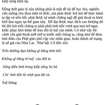
kiếp sống hiện tại.
Đồng thời giáo lý này không phải là một đề tài để học hỏi, nghiên
cứu suông cho thoả mãn trí thức, mà phải được hỏi hỏi để thực hành
tu tập và trên hết, phải được tự mình chứng ngộ để giải thoát ra khỏi
khổ đau ngay tại thế gian này. Để đạt được mục đích cao thượng đó
thì đòi hỏi mỗi chúng ta phải phải tinh tiến vượt qua mọi trở ngại,
khắc phục khó khăn để trau dồi trí tuệ của mình. Có như vậy thì
cánh cửa giải thoát mới mở ra trước mắt chúng ta, cũng như để đem
tinh thần của Phật giáo phổ cập vào nhân gian, hoàn thành sứ mạng
là sứ giả của Như Lai. Như bậc Cổ đức nói:
Trên đường đạo không gì bằng tinh tiến
Không gì bằng trí tuệ của đời ta
Sống điêu linh trong kiếp sống Sa bà
Chỉ tinh tiến là vượt qua tất cả.
Tuệ Đăng