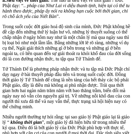
a.Siêu việt về thời gian:
Thế nào là siêu việt về thời gian ? Đức
Phật dạy: “..
pháp của Như Lai vi diệu thanh tịnh, hiện tại có thể tu
hành theo được, pháp ấy nói ra không hạn cuộc bởi thời gian, chỉ
rõ chỗ ách yếu của Niết Bàn
”.
Trong suốt cuộc đời giáo hoá độ sinh của mình, Đức Phật không hề
đề cập đến những thứ lý luận hư vô, những lý thuyết suông có thể
chấp nhận ở ngày hôm nay như là một chân lý mà qua ngày sau thì
bị loại bỏ như một lầm lẫn. Bằng những lời lẽ rõ ràng, những ví dụ
cụ thể, Ngài giải thích những gì ở bên trong và những gì ở bên
ngoài ta, có liên quan đến sự giải thoát ra khỏi khổ đau của đời sống
đó là con đường nhận thức, tu tập qua Tứ Thánh đế.
Tứ Thánh Đế là phương pháp nhận thức và tu tập mà Đức Phật chỉ
dạy ngay ở bài thuyết pháp đầu tiên và trong suốt cuộc đời. Đồng
thời giáo lý Tứ Thánh đế cũng là nền tảng của hết thảy các bộ phái
Phật giáo, đây là điều mà không ai phủ nhận được. Trải qua thời
gian hơn hai ngàn năm trăm năm với bao thăng trầm, biến đổi mà
ngày nay nó vẫn còn nguyên giá trị. Về những nỗi khổ đau của con
người thì xưa đã thế và nay vẫn thế, thực trạng xã hội hiện nay có
thể chứng minh.
Nhiều người thường tự hỏi rằng: tại sao giáo lý Phật giáo lại là giáo
lý “
không thời gian
”, một giáo lý đã hiện hữu từ trong nhiều thế
kỷ qua. Điều đó là bởi giáo lý của Đức Phật phù hợp với thực tế,
phù hợp với căn cơ của con người ở mọi thời đại. Đặc tính siêu việt