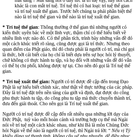
mắt sáng ? Mắt sáng nói ở đây tức là trí tuệ vậy, hay nói cách
khác là con mắt trí tuệ. Trí tuệ thì có hai loại: trí tuệ thế gian
và trí tuệ xuất thế gian. Trước hết chúng ta phải phân biệt thế
nào là trí tuệ thế gian và thế nào là trí tuệ xuất thế gian.
* Trí tuệ thế gian
: Thông thường ở thế gian thì những người có
kiến thức uyên bác về một lĩnh vực, thậm chí có thể hiểu biết về
nhiều lĩnh vực nào đó. Có thể phân tích, trình bày những vấn đề đó
một cách khúc triết rõ ràng, cũng được gọi là trí thức. Nhưng theo
quan điểm của Phật giáo, thì đó chưa phải là người có trí, mà chỉ gọi
là thức, bởi cái biết của họ chỉ là biết dựa trên sự học hỏi lý thuyết,
chứ không có thực hành tu tập, và họ đối với những vấn đề đó vẫn
có thể bị chi phối, không được tự tại. Cho nên đó gọi là Trí tuệ thế
gian.
* Trí tuệ xuất thế gian:
Người có trí được đề cập đến trong Đạo
Phật là sự hiểu biết chính xác, như thật về thực tướng của các pháp.
Đây là trí tuệ đặt trên nền tảng của giới và định, đạt được do công
phu thực hành tu tập, do công phu tu tập mà thức chuyển thành trí,
đưa đến giải thoát. Cho nên gọi là Trí tuệ xuất thế gian.
Người có trí tuệ được đề cập đến rất nhiều qua những lời dạy của
Đức Phật, tuỳ vào mỗi hoàn cảnh và trường hợp cụ thể mà Ngài
nói về trí tuệ một cách khác nhau, như khi Bà là môn Chủng Đức
hỏi Ngài về thế nào là người có trí tuệ, thì Ngài trả lời: “
Nếu vị Tỷ
khiêu dùng sự thanh tịnh, không cấu uế nhu nhuyến, dễ điều phục