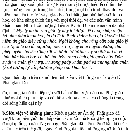
thời gian này xuất phát từ sự kiện mọi vật được hiểu là có tính liên
tục, nhưng liên tục trong biến đổi, trong một tiến trình thay đổi và
biến hoá liên tục. Vì vậy, giáo lý của Phật giáo phù hợp với khoa
học, có khả năng thích ứng với mọi thời đại và các nền văn minh
khác nhau. Như Hoà thượng-Tiến sĩ K. Sri Dhammananda đã nhận
định: “
Một lý do tại sao giáo lý này lại được dễ dàng chấp nhận
bởi tinh thần khoa học, là do Đức Phật không bao giờ khuyến khích
niềm tin giáo điều cứng nhắc. Ngài không cho rằng căn bản giáo lý
của Ngài là do tín ngưỡng, niềm tin, hay khải huyền nhưng cho
phép uyển chuyển rộng rãi và tự do tư tưởng. Lý do thứ hai là vì
tinh thần khoa học có thể tìm thấy trong cách giải quyết của Đức
Phật về chân lý vũ trụ. Phương pháp khám phá và thử nghiệm chân
lý rất tương tự với phương pháp của khoa học
”.
Qua nhận định trên đã nói lên tính siêu việt thời gian của giáo lý
Phật giáo. Do
đó, chúng ta có thể tiếp cận với bất cứ lĩnh vực nào của Phật giáo
như một điều phù hợp và có thể áp dụng cho tất cả chúng ta trong
đời sống hiện đại này.
b.Siêu việt về không gian:
Khởi nguồn từ Ấn độ, Phật giáo đã
vượt khỏi biên giới du nhập vào các nước mà không hề bị hạn cuộc
ở một quốc gia nào. Ngày nay, Phật giáo đã hiện diện ở hầu hết các
châu lục trên thế giới, ngay cả những dân tộc, những người khó tính