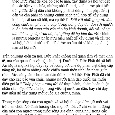
theo Đức Phật để xoá bỏ các tệ nạn, xây dựng xã hội tốt đẹp
thì các bậc vua chúa, những nhà lãnh đạo đất nước phải biết
dùng đức để trị dân chứ không phải là dùng hình phạt để trị
dân và cần phải có những chính sách phù hợp để xây dựng
kinh tế, cải tạo xã hội, mà cụ thể là:
Đối với những người làm
công chức thì phải chu cấp lương bổng đầy đủ, đối với người
buôn bán thì cung cấp vốn cho họ kinh doanh, đối với nông
dân thì cung cấp trâu bò, hạt giống để họ làm ăn
. Đó chính
là những phương pháp hữu hiệu nhất để xây dựng và cải tạo
xã hội, bởi khi nhân dân đã được no ấm thì sẽ không còn tệ
nạn xã hội nữa.
Trên phương diện xã hội, Đức Phật không chỉ quan tâm về mặt kinh
tế, mà còn quan tâm về mặt chính trị. Dưới thời Đức Phật thì xã hội
Ấn Độ là một xã hội đầy rẫy bất công bởi chế độ phân biệt đẳng cấp
nặng nề, lại thêm những cuộc chiến tranh thôn tính lẫn nhau giữa
các nước, càng làm cho nhân dân đói khổ. Vì thế, Đức Phật đã chỉ
dạy cho các bậc vua chúa, những người lãnh đạo quốc gia mười
điều gọi là “
Thập pháp vương tử
” để thực hành, nhằm hoàn thiện
nhân cách đạo đức của họ trong việc trị nước an dân, hay chỉ dạy
bảy điều để xây dựng một quốc gia cường thịnh.
Trong cuộc sống của con người và xã hội thì đạo đức giữ một vai
trò then chốt. Nó định hướng cho mọi lời nói, cử chỉ và hành động
của mỗi con người trong cuộc sống gia đình, cũng như trong các